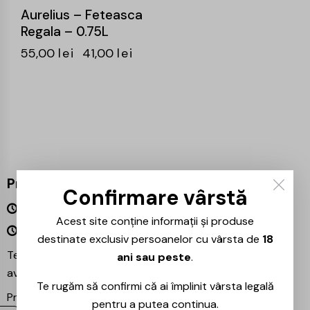
Aurelius – Feteasca
Regala – 0.75L
55,00
lei
41,00
lei
Program
Confirmare vârstă
Luni – Vineri 09:00 – 18:00
Acest site conține informații și produse
Sâmbătă – Duminică Închis
destinate exclusiv persoanelor cu vârsta de
18
Te așteptăm și în magazinul nostru din București –
ani sau peste
.
avem mereu reduceri speciale la băuturile preferate!
Te rugăm să confirmi că ai împlinit vârsta legală
Proiecte partenere:
Ezotera
pentru a putea continua.