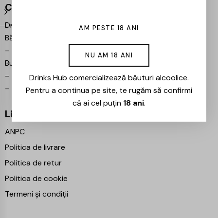
Contact
Drinks Hub – Magazin de
AM PESTE 18 ANI
Băuturi
–
Bulevardul Iuliu Maniu 7,
NU AM 18 ANI
București 061102
–
info@drinkshub.ro
Drinks Hub comercializează băuturi alcoolice.
–
0725 860 799
Pentru a continua pe site, te rugăm să confirmi
că ai cel puțin
18 ani
.
Linkuri Utile
ANPC
Politica de livrare
Politica de retur
Politica de cookie
Termeni și condiții