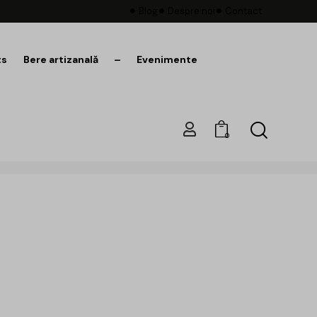
Blog
Despre noi
Contact
ts
Bere artizanală
–
Evenimente
0