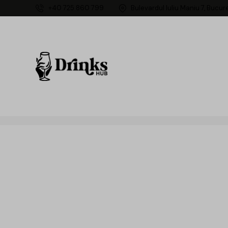
+40 725 860 799
Bulevardul Iuliu Maniu 7, Bucur