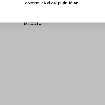
Bianco –
Bodegas Alvear –
confirmi că ai cel puțin
18 ani
.
Vermouth Rojo –
0.75L
56,00
lei
144,00
lei
122,00
lei