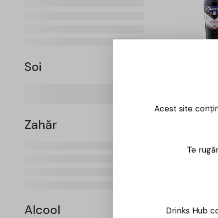
Soi
Garrone –
1L
48,00
lei
Acest site conți
Zahăr
-15%
Te rugăm
Alcool
Drinks Hub co