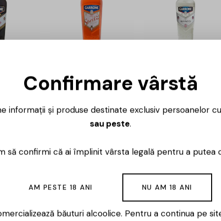
 Rosso –
Garrone – Spritz –
Garrone – Bianco
Confirmare vârstă
1L
– 1L
36,00
lei
44,00
lei
33,00
lei
48,00
lei
36,00
l
ne informații și produse destinate exclusiv persoanelor c
sau peste
.
-15%
 să confirmi că ai împlinit vârsta legală pentru a putea 
AM PESTE 18 ANI
NU AM 18 ANI
mercializează băuturi alcoolice. Pentru a continua pe sit