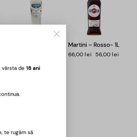
Garrone – Bianco
Martini – Rosso- 1L
– 0.5L
66,00
lei
56,00
lei
ei
30,00
lei
23,00
lei
u vârsta de
18 ani
continua.
e, te rugăm să