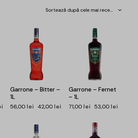
-25%
-25%
Garrone – Bitter –
Garrone – Fernet
1L
– 1L
ei
56,00
lei
42,00
lei
71,00
lei
53,00
lei
-23%
-15%