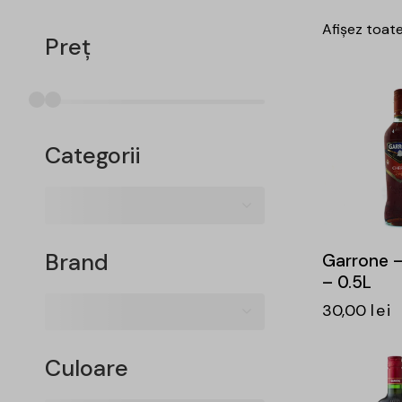
Afișez toate
Preț
-23%
Categorii
Brand
Garrone –
– 0.5L
30,00
lei
Culoare
-25%