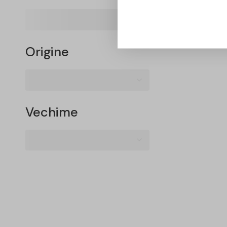
Martini – 
1L
66,00
lei
Origine
Vechime