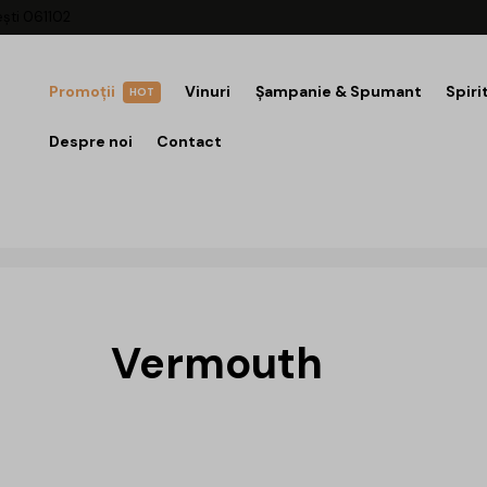
ești 061102
Promoții
Vinuri
Șampanie & Spumant
Spiri
HOT
Despre noi
Contact
Vermouth