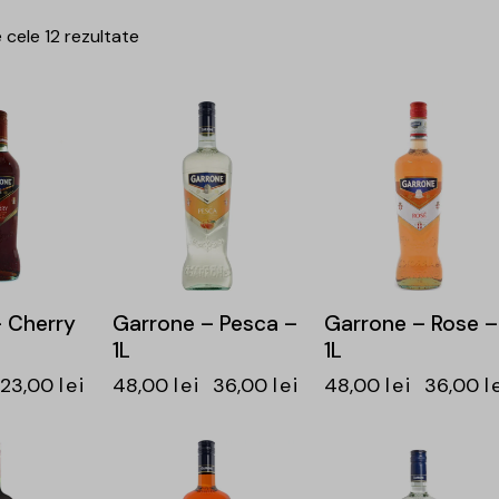
 cele 12 rezultate
-25%
-25%
 Cherry
Garrone – Pesca –
Garrone – Rose –
1L
1L
23,00
lei
48,00
lei
36,00
lei
48,00
lei
36,00
l
-25%
-25%