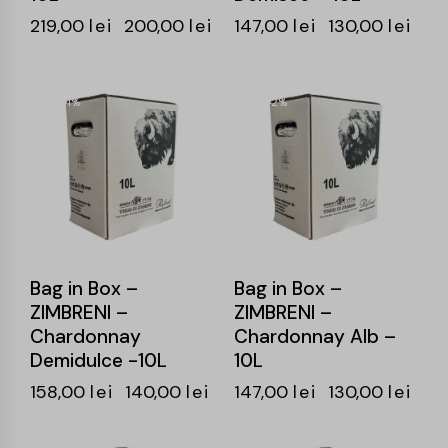
219,00
lei
200,00
lei
147,00
lei
130,00
lei
-11%
-12%
Bag in Box –
Bag in Box –
ZIMBRENI –
ZIMBRENI –
Chardonnay
Chardonnay Alb –
Demidulce -10L
10L
158,00
lei
140,00
lei
147,00
lei
130,00
lei