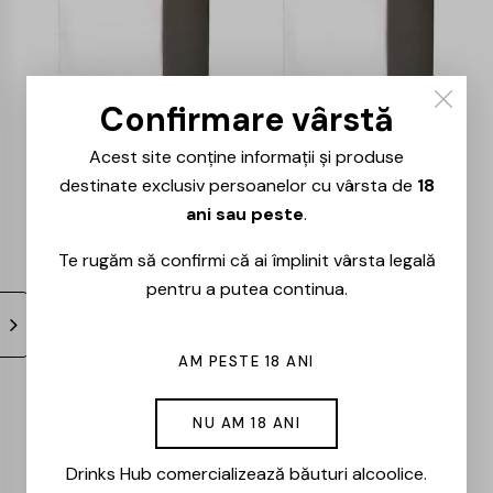
Confirmare vârstă
Acest site conține informații și produse
destinate exclusiv persoanelor cu vârsta de
18
Bag in Box – Vinia
Bag in Box – Vinia
Traian – Muscat
Traian – Fetească
ani sau peste
.
Ottonel – 10L
Neagră – 10L
Te rugăm să confirmi că ai împlinit vârsta legală
154,00
lei
149,00
lei
pentru a putea continua.
AM PESTE 18 ANI
NU AM 18 ANI
Drinks Hub comercializează băuturi alcoolice.