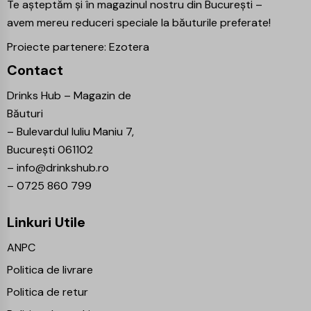
Te așteptăm și în magazinul nostru din București –
avem mereu reduceri speciale la băuturile preferate!
Proiecte partenere:
Ezotera
Contact
Drinks Hub – Magazin de
Băuturi
–
Bulevardul Iuliu Maniu 7,
București 061102
–
info@drinkshub.ro
–
0725 860 799
Linkuri Utile
ANPC
Politica de livrare
Politica de retur