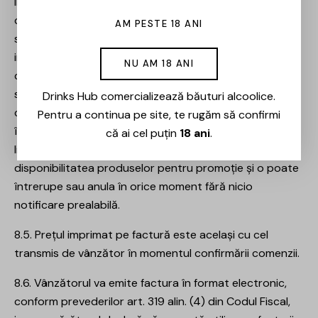
intermediul site-ului. Promoțiile efectuate de vânzător
cad sub incidența legii O.G. nr. 99/2000 și acestea pot
AM PESTE 18 ANI
suferi modificări în funcție de campaniile de marketing
implementate. De aceste promoții beneficiază doar
NU AM 18 ANI
comenzile care respectă întocmai regulile afișate pe
site. De asemenea, promoțiile se aplică doar comenzilor
Drinks Hub comercializează băuturi alcoolice.
care sunt înregistrate în perioada de timp specificată
Pentru a continua pe site, te rugăm să confirmi
în regulament și în care promoția este validă și numai în
că ai cel puțin
18 ani
.
limita stocului disponibil. Vânzătorul nu garantează
disponibilitatea produselor pentru promoție și o poate
întrerupe sau anula în orice moment fără nicio
notificare prealabilă.
8.5. Prețul imprimat pe factură este același cu cel
transmis de vânzător în momentul confirmării comenzii.
8.6. Vânzătorul va emite factura în format electronic,
conform prevederilor art. 319 alin. (4) din Codul Fiscal,