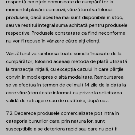
respectă cerințele comunicate de cumpărător la
momentul plasării comenzii, vânzătorul va înlocui
produsele, dacă acestea mai sunt disponibile în stoc,
sau va restitui integral suma achitată pentru produsele
respective. Produsele constatate ca fiind neconforme
nu vor fi repuse în vânzare către alți clienți.
Vânzătorul va rambursa toate sumele încasate de la
cumpărător, folosind aceeași metodă de plată utilizată
la tranzacția inițială, cu excepția cazului în care părțile
convin în mod expres o altă modalitate. Rambursarea
se va efectua în termen de cel mult 14 zile de la data la
care vânzătorul este informat cu privire la solicitarea
validă de retragere sau de restituire, după caz.
7.2. Deoarece produsele comercializate pot intra în
categoria bunurilor care, prin natura lor, sunt
susceptibile a se deteriora rapid sau care nu pot fi