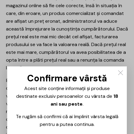
magazinul online să fie cele corecte, însă în situația în
care, din eroare, un produs comercializat și comandat
are afișat un preț eronat, administratorul va aduce
această împrejurare la cunoștința cumpărătorului. Dacă
prețul real este mai mic decât cel afișat, facturarea
produsului se va face la valoarea reală. Dacă prețul real
este mai mare, cumpărătorul va avea posibilitatea de a
opta între a plăti prețul real sau a renunța la comanda
lansată.
Confirmare vârstă
8.4. Discounturile, reducerile și promoțiile nu sunt
cumulative și sunt menționate expres de către
Acest site conține informații și produse
vânzător. Se păstrează întotdeauna reducerea cu
destinate exclusiv persoanelor cu vârsta de
18
valoarea cea mai mare. Vânzătorul stabilește
ani sau peste
.
regulamentul promoțiilor și al concursurilor pe care le
Te rugăm să confirmi că ai împlinit vârsta legală
organizează. Aceste regulamente sunt aduse la
pentru a putea continua.
cunoștința eventualilor participanți numai prin