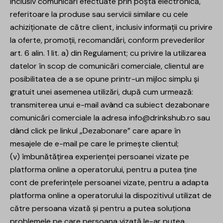
inclusiv comunicări efectuate prin poșta electronică,
referitoare la produse sau servicii similare cu cele
achiziționate de către client, inclusiv informații cu privire
la oferte, promoții, recomandări, conform prevederilor
art. 6 alin. 1 lit. a) din Regulament; cu privire la utilizarea
datelor în scop de comunicări comerciale, clientul are
posibilitatea de a se opune printr-un mijloc simplu și
gratuit unei asemenea utilizări, după cum urmează:
transmiterea unui e-mail având ca subiect dezabonare
comunicări comerciale la adresa
info@drinkshub.ro
sau
dând click pe linkul „Dezabonare” care apare în
mesajele de e-mail pe care le primește clientul;
(v) îmbunătățirea experienței persoanei vizate pe
platforma online a operatorului, pentru a putea ține
cont de preferințele persoanei vizate, pentru a adapta
platforma online a operatorului la dispozitivul utilizat de
către persoana vizată și pentru a putea soluționa
problemele pe care persoana vizată le-ar putea