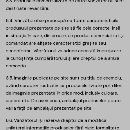
6.3. Produsele comercializate de către vânzător nu sunt
destinate revânzării.
6.4. Vânzătorul se preocupă ca toate caracteristicile
produsului prezentate pe site să fie cele corecte, însă
în situația în care, din eroare, un produs comercializat și
comandat are afișate caracteristici greșite sau
neconforme, vânzătorul va aduce această împrejurare
la cunoștința cumpărătorului și are dreptul de a anula
comanda.
6.5. Imaginile publicate pe site sunt cu titlu de exemplu,
având caracter ilustrativ, iar produsele livrate pot diferi
de imaginile prezentate în orice mod, inclusiv culoare,
aspect etc. De asemenea, ambalajul produselor poate
varia față de ambalajul prezentat pe site.
6.6. Vânzătorul își rezervă dreptul de a modifica
unilateral informațiile produselor fără nicio formalitate