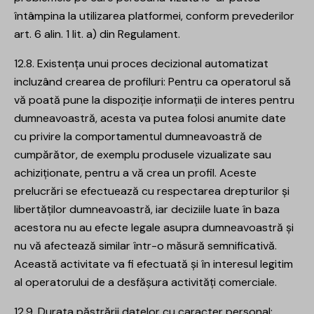
întâmpina la utilizarea platformei, conform prevederilor
art. 6 alin. 1 lit. a) din Regulament.
12.8. Existența unui proces decizional automatizat
incluzând crearea de profiluri: Pentru ca operatorul să
vă poată pune la dispoziție informații de interes pentru
dumneavoastră, acesta va putea folosi anumite date
cu privire la comportamentul dumneavoastră de
cumpărător, de exemplu produsele vizualizate sau
achiziționate, pentru a vă crea un profil. Aceste
prelucrări se efectuează cu respectarea drepturilor și
libertăților dumneavoastră, iar deciziile luate în baza
acestora nu au efecte legale asupra dumneavoastră și
nu vă afectează similar într-o măsură semnificativă.
Această activitate va fi efectuată și în interesul legitim
al operatorului de a desfășura activități comerciale.
12.9. Durata păstrării datelor cu caracter personal: