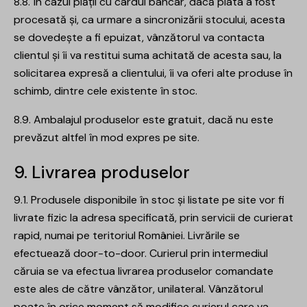
8.8. În cazul plății cu cardul bancar, dacă plata a fost
procesată și, ca urmare a sincronizării stocului, acesta
se dovedește a fi epuizat, vânzătorul va contacta
clientul și îi va restitui suma achitată de acesta sau, la
solicitarea expresă a clientului, îi va oferi alte produse în
schimb, dintre cele existente în stoc.
8.9. Ambalajul produselor este gratuit, dacă nu este
prevăzut altfel în mod expres pe site.
9. Livrarea produselor
9.1. Produsele disponibile în stoc și listate pe site vor fi
livrate fizic la adresa specificată, prin servicii de curierat
rapid, numai pe teritoriul României. Livrările se
efectuează door-to-door. Curierul prin intermediul
căruia se va efectua livrarea produselor comandate
este ales de către vânzător, unilateral. Vânzătorul
poate în orice moment să modifice curierul care va