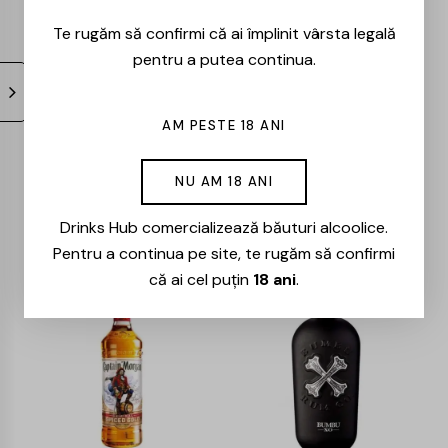
Te rugăm să confirmi că ai împlinit vârsta legală
pentru a putea continua.
AM PESTE 18 ANI
El Ron Prohibido –
Don Papa –
NU AM 18 ANI
22 Ani – 0.7L
Masskara – 0.7L
247,00
lei
210,00
lei
196,00
lei
166,00
lei
Drinks Hub comercializează băuturi alcoolice.
Pentru a continua pe site, te rugăm să confirmi
că ai cel puțin
18 ani
.
-15%
-15%