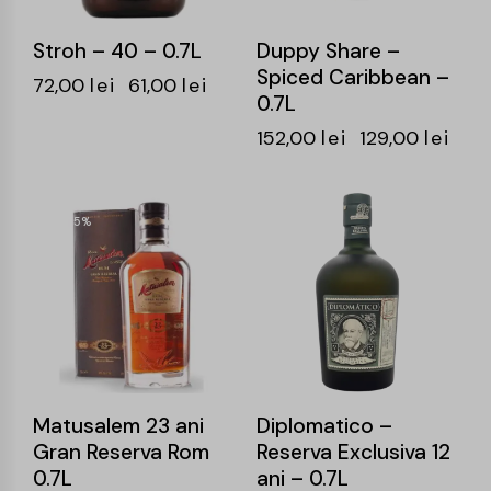
Stroh – 40 – 0.7L
Duppy Share –
Spiced Caribbean –
72,00
lei
61,00
lei
0.7L
152,00
lei
129,00
lei
-15%
-15%
Matusalem 23 ani
Diplomatico –
Gran Reserva Rom
Reserva Exclusiva 12
0.7L
ani – 0.7L