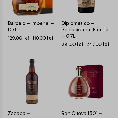
Barcelo – Imperial –
Diplomatico –
0.7L
Seleccion de Familia
– 0.7L
129,00
lei
110,00
lei
291,00
lei
247,00
lei
-15%
-15%
Zacapa –
Ron Cueva 1501 –