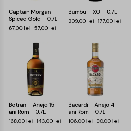
Captain Morgan –
Bumbu – XO – 0.7L
Spiced Gold – 0.7L
209,00
lei
177,00
lei
67,00
lei
57,00
lei
-15%
-15%
Botran – Anejo 15
Bacardi – Anejo 4
ani Rom – 0.7L
ani Rom – 0.7L
168,00
lei
143,00
lei
106,00
lei
90,00
lei