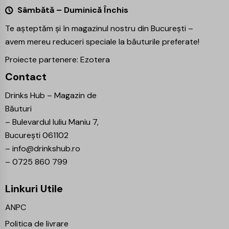
Sâmbătă – Duminică Închis
Te așteptăm și în magazinul nostru din București –
avem mereu reduceri speciale la băuturile preferate!
Proiecte partenere:
Ezotera
Contact
Drinks Hub – Magazin de
Băuturi
–
Bulevardul Iuliu Maniu 7,
București 061102
–
info@drinkshub.ro
–
0725 860 799
Linkuri Utile
ANPC
Politica de livrare