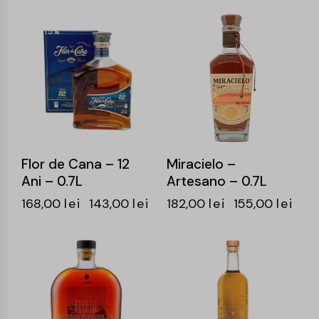
-15%
-15%
Flor de Cana – 12
Miracielo –
Ani – 0.7L
Artesano – 0.7L
168,00
lei
143,00
lei
182,00
lei
155,00
lei
-15%
-15%