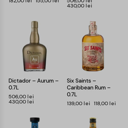
182,00
lei
155,00
lei
506,00
lei
430,00
lei
-15%
-15%
Dictador – Aurum –
Six Saints –
0.7L
Caribbean Rum –
0.7L
506,00
lei
430,00
lei
139,00
lei
118,00
lei
-15%
-15%