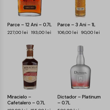
Parce – 12 Ani – 0.7L
Parce – 3 Ani – 1L
227,00
lei
193,00
lei
106,00
lei
90,00
lei
-15%
-15%
Miracielo –
Dictador – Platinum
Cafetalero – 0.7L
– 0.7L