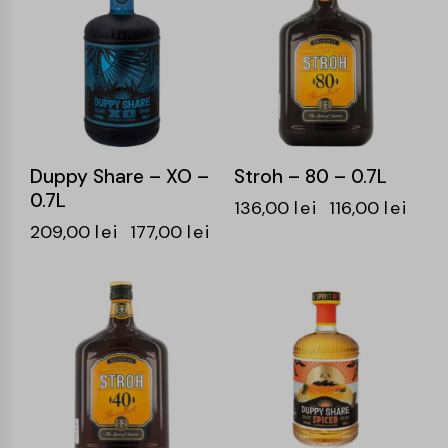
Duppy Share – XO –
Stroh – 80 – 0.7L
0.7L
136,00
lei
116,00
lei
209,00
lei
177,00
lei
-15%
-15%