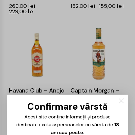
269,00
lei
182,00
lei
155,00
lei
229,00
lei
-15%
-16%
Havana Club – Anejo
Captain Morgan –
Especial – 0.7L
Tiki – 0.7L
Confirmare vârstă
87,00
lei
74,00
lei
77,00
lei
65,00
lei
Acest site conține informații și produse
destinate exclusiv persoanelor cu vârsta de
18
-15%
-15%
ani sau peste
.