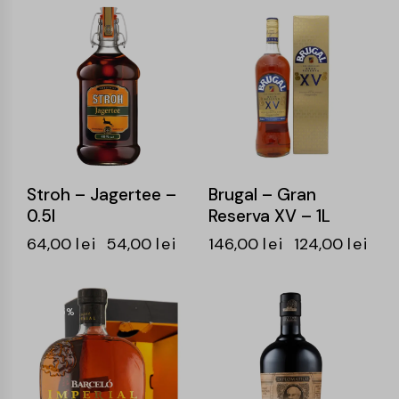
-16%
-15%
Stroh – Jagertee –
Brugal – Gran
0.5l
Reserva XV – 1L
64,00
lei
54,00
lei
146,00
lei
124,00
lei
-15%
-15%