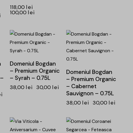
118,00
lei
100,00
lei
i
-21%
-21%
n
Domeniul Bogdan
– Premium Organic
Domeniul Bogdan
 –
– Syrah – 0.75L
– Premium Organic
– Cabernet
38,00
lei
30,00
lei
Sauvignon – 0.75L
ei
38,00
lei
30,00
lei
-19%
-24%