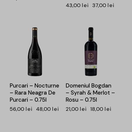
43,00
lei
37,00
lei
-14%
-14%
Purcari – Nocturne
Domeniul Bogdan
– Rara Neagra De
– Syrah & Merlot –
Purcari – 0.75l
Rosu – 0.75l
i
56,00
lei
48,00
lei
21,00
lei
18,00
lei