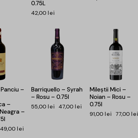
0.75L
42,00
lei
-15%
-15%
 Panciu –
Barriquello – Syrah
Mileştii Mici –
– Rosu – 0.75l
Noian – Rosu –
ca –
0.75l
55,00
lei
47,00
lei
 Neagra –
91,00
lei
77,00
le
5l
49,00
lei