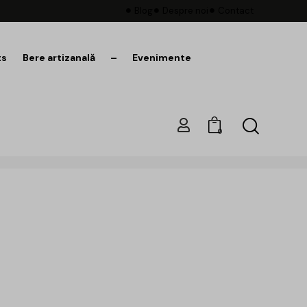
Blog
Despre noi
Contact
ts
Bere artizanală
–
Evenimente
0