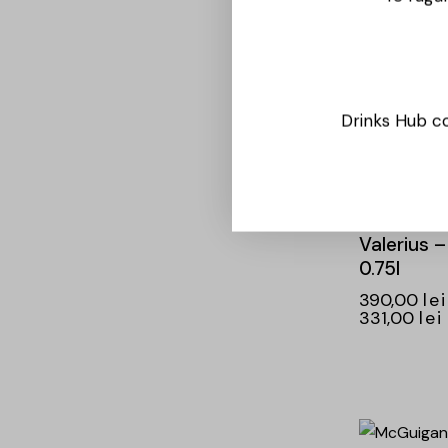
Cinq Sens
– 0.75L
56,00
lei
Drinks Hub co
-15%
Avincis –
Valerius 
0.75l
390,00
lei
331,00
lei
-16%