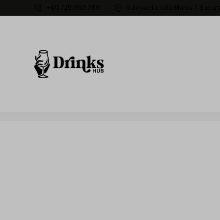
+40 725 860 799
Bulevardul Iuliu Maniu 7, Bucur