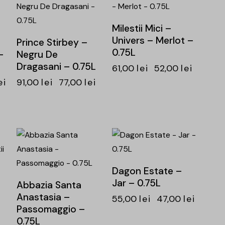
Milestii Mici –
Univers – Merlot –
Prince Stirbey –
0.75L
–
Negru De
Dragasani – 0.75L
61,00
lei
52,00
lei
ei
91,00
lei
77,00
lei
-15%
-15%
Dagon Estate –
Jar – 0.75L
Abbazia Santa
Anastasia –
55,00
lei
47,00
lei
Passomaggio –
0.75L