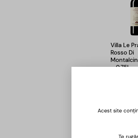
Villa Le P
Rosso Di
Montalcin
– 0.75l
98,00
lei
-14%
Acest site conți
Cave du
Marmanda
Te rugăm