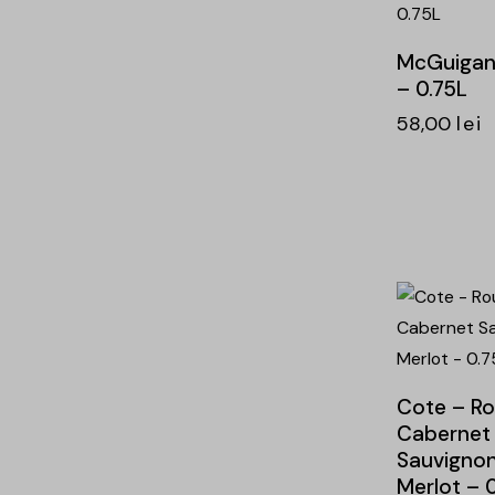
McGuigan 
– 0.75L
58,00
lei
-15%
Cote – R
Cabernet
Sauvigno
Merlot – 0