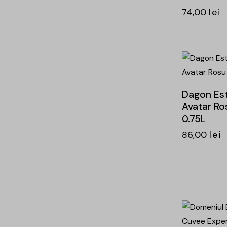
74,00
lei
-15%
Dagon Es
Avatar Ro
0.75L
86,00
lei
-18%