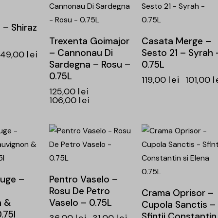
– Shiraz
Trexenta Goimajor
Casata Merge –
– Cannonau Di
Sesto 21 – Syrah 
49,00
lei
Sardegna – Rosu –
0.75L
0.75L
119,00
lei
101,00
l
125,00
lei
106,00
lei
-14%
-15%
ouge –
Pentro Vaselo –
Rosu De Petro
Crama Oprisor –
n &
Vaselo – 0.75L
Cupola Sanctis –
.75l
Sfintii Constantin