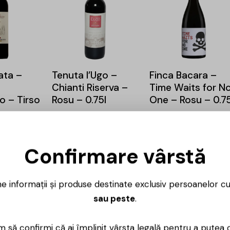
rata –
Tenuta l’Ugo –
Finca Bacara –
Chianti Riserva –
Time Waits for N
o – Tirso
Rosu – 0.75l
One – Rosu – 0.75
219,00
lei
56,00
lei
48,00
l
186,00
lei
83,00
lei
Confirmare vârstă
-15%
-15%
ne informații și produse destinate exclusiv persoanelor c
sau peste
.
Gerard Bertrand –
Crama Gabai –
is – Nos
Cote des Roses –
Cabernet
 să confirmi că ai împlinit vârsta legală pentru a putea 