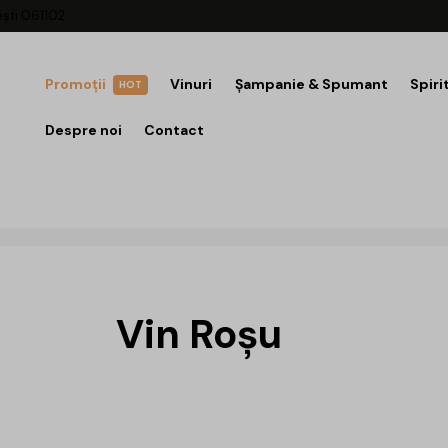
ești 061102
Promoții
Vinuri
Șampanie & Spumant
Spiri
HOT
Despre noi
Contact
Vin Roșu