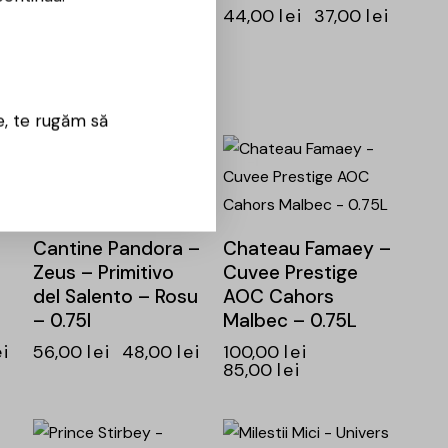
44,00
lei
37,00
lei
e, te rugăm să
-14%
-15%
Cantine Pandora –
Chateau Famaey –
Zeus – Primitivo
Cuvee Prestige
del Salento – Rosu
AOC Cahors
– 0.75l
Malbec – 0.75L
ei
56,00
lei
48,00
lei
100,00
lei
85,00
lei
-15%
-15%