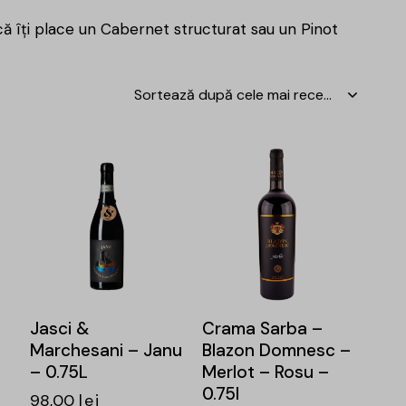
că îți place un Cabernet structurat sau un Pinot
-14%
Jasci &
Crama Sarba –
Marchesani – Janu
Blazon Domnesc –
– 0.75L
Merlot – Rosu –
0.75l
98,00
lei