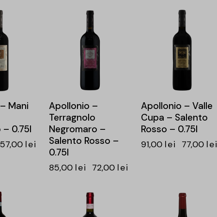
-15%
-15%
 – Mani
Apollonio –
Apollonio – Valle
Terragnolo
Cupa – Salento
 – 0.75l
Negromaro –
Rosso – 0.75l
Salento Rosso –
57,00
lei
91,00
lei
77,00
le
0.75l
85,00
lei
72,00
lei
-15%
-14%