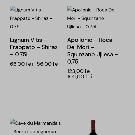
-15%
-15%
Lignum Vitis –
Apollonio – Roca
Frappato – Shiraz
Dei Mori –
– 0.75l
Squinzano Ujliesa –
0.75l
66,00
lei
56,00
lei
123,00
lei
105,00
lei
i
-14%
-16%