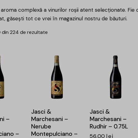
roma complexă a vinurilor roșii atent selecționate. Fie 
lat, găsești tot ce vrei în magazinul nostru de băuturi.
0 din 224 de rezultate
Jasci &
Jasci &
ni –
Marchesani –
Marchesani –
Nerube
Rudhir – 0.75L
ciano –
Montepulciano –
56,00
lei