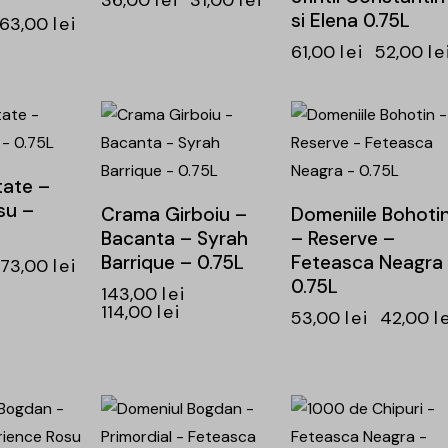
36,00
lei
31,00
lei
si Elena 0.75L
63,00
lei
61,00
lei
52,00
le
-20%
-21%
tate –
su –
Crama Girboiu –
Domeniile Bohoti
Bacanta – Syrah
– Reserve –
Barrique – 0.75L
Feteasca Neagra
73,00
lei
0.75L
143,00
lei
114,00
lei
53,00
lei
42,00
l
-20%
-20%