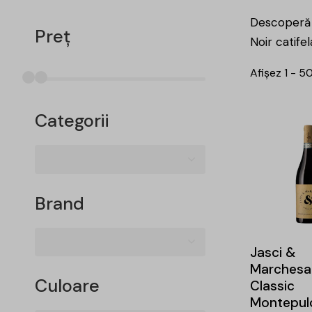
Descoperă a
Preț
Noir catife
Afișez 1 - 5
Categorii
Brand
Jasci &
Marchesa
Culoare
Classic
Montepul