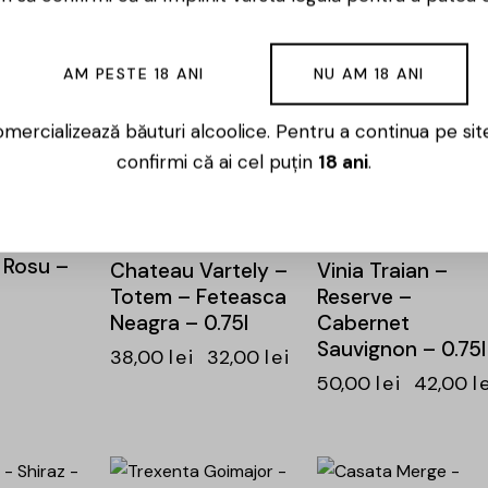
 – Rosu
Pinot Noir – 0.75L
Sauvignon – Rosu
– 0.75l
89,00
lei
76,00
lei
48,00
lei
154,00
lei
AM PESTE 18 ANI
NU AM 18 ANI
131,00
lei
mercializează băuturi alcoolice. Pentru a continua pe sit
confirmi că ai cel puțin
18 ani
.
-16%
-16%
 Cuvee
– Rosu –
Chateau Vartely –
Vinia Traian –
Totem – Feteasca
Reserve –
Neagra – 0.75l
Cabernet
Sauvignon – 0.75l
38,00
lei
32,00
lei
50,00
lei
42,00
l
-15%
-15%