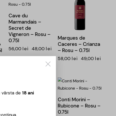
Cave du
Marmandais –
Secret de
Vigneron – Rosu –
Marques de
0.75l
o
Caceres – Crianza
56,00
lei
48,00
lei
l
– Rosu – 0.75l
ei
58,00
lei
49,00
lei
-15%
-16%
u vârsta de
18 ani
Staffilo – Merlot –
Conti Morini –
0.75l
Rubicone – Rosu –
0.75l
67,00
lei
57,00
lei
continua.