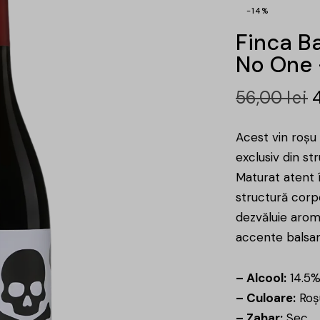
-14%
Finca B
No One 
56,00
lei
Acest vin roșu 
exclusiv din str
Maturat atent 
structură corpo
dezvăluie arom
accente balsam
– Alcool:
14.5
– Culoare:
Roș
– Zahar:
Sec