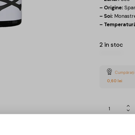
– Origine:
Span
– Soi:
Monastre
– Temperatură
2 în stoc
Cumpărați 
0,60
lei
Ai întrebări? 