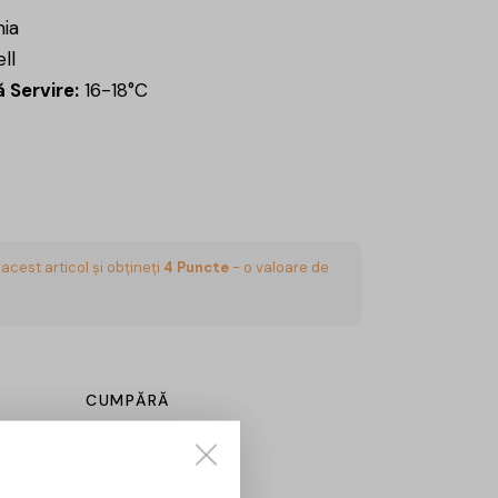
ia
ll
 Servire:
16-18°C
acest articol și obțineți
4
Puncte
- o valoare de
CUMPĂRĂ
Sună aici:
0725860799