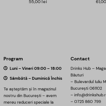
55,00
lei
61,0
Program
Contact
Luni – Vineri 09:00 – 18:00
Drinks Hub – Maga
Băuturi
Sâmbătă – Duminică Închis
–
Bulevardul Iuliu M
București 061102
Te așteptăm și în magazinul
–
info@drinkshub.
nostru din București – avem
–
0725 860 799
mereu reduceri speciale la