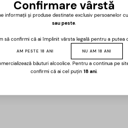
Confirmare vârstă
Luni – Vineri
ne informații și produse destinate exclusiv persoanelor c
sau peste
.
 să confirmi că ai împlinit vârsta legală pentru a putea 
milla, Spania, recunoscută pentru vinurile sale expresive 
AM PESTE 18 ANI
NU AM 18 ANI
 la o altitudine de 900 de metri, brandul beneficiază de 
mercializează băuturi alcoolice. Pentru a continua pe sit
dentitate vizuală neconvențională și creativă, însoțită de 
confirmi că ai cel puțin
18 ani
.
rocese de vinificare meticuloase, crama obține vinuri vibr