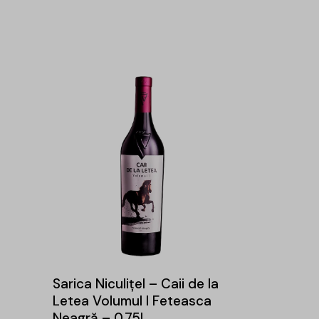
-29%
Sarica Niculițel – Caii de la
Letea Volumul I Feteasca
Neagră – 0.75L