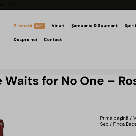
ești 061102
Promoții
Vinuri
Șampanie & Spumant
Spiri
HOT
Despre noi
Contact
 Waits for No One – Ros
Prima pagină
V
Sec
Finca Baca