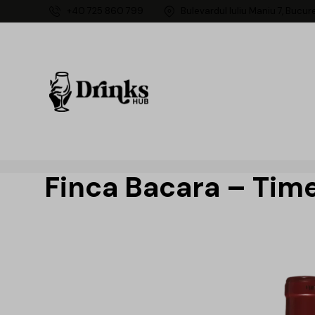
+40 725 860 799
Bulevardul Iuliu Maniu 7, Bucur
Finca Bacara – Time