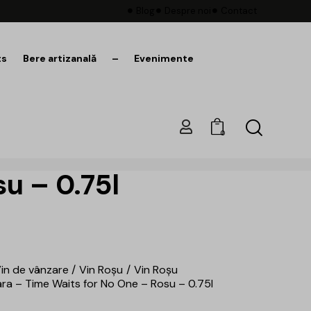
Blog
Despre noi
Contact
ts
Bere artizanală
–
Evenimente
0
u – 0.75l
in de vânzare
Vin Roșu
Vin Roșu
ra – Time Waits for No One – Rosu – 0.75l