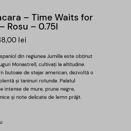
acara – Time Waits for
– Rosu – 0.75l
48,00
lei
spaniol din regiunea Jumilla este obținut
uguri Monastrell, cultivați la altitudine.
în butoaie de stejar american, dezvoltă o
lentă și taninuri rotunde. Palatul
e intense de mure, prune negre,
ice și note delicate de lemn prăjit.
%
u