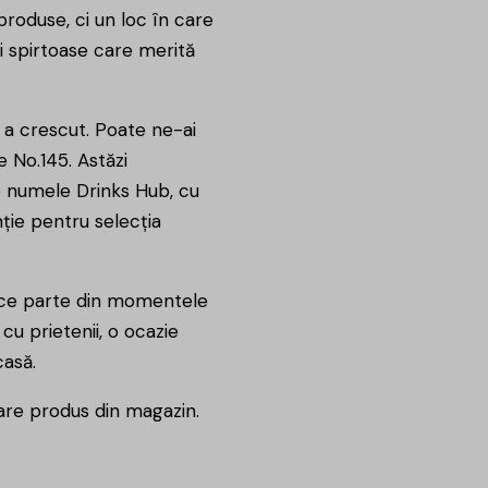
roduse, ci un loc în care
ri spirtoase care merită
i a crescut. Poate ne-ai
 No.145. Astăzi
b numele Drinks Hub, cu
ție pentru selecția
ce parte din momentele
u prietenii, o ocazie
casă.
are produs din magazin.