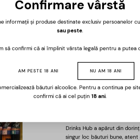
Confirmare vârstă
ne informații și produse destinate exclusiv persoanelor c
sau peste
.
 să confirmi că ai împlinit vârsta legală pentru a putea 
AM PESTE 18 ANI
NU AM 18 ANI
DE CE?
mercializează băuturi alcoolice. Pentru a continua pe sit
De ce am cr
confirmi că ai cel puțin
18 ani
.
Hub?
Drinks Hub a apărut din dorin
singur loc băuturi bune, atent