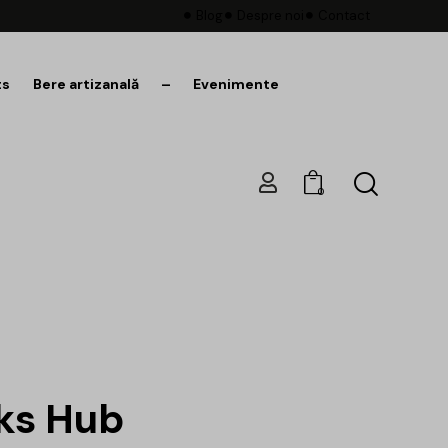
Blog
Despre noi
Contact
ts
Bere artizanală
–
Evenimente
0
ks Hub