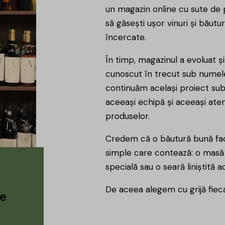
un magazin online cu sute de p
să găsești ușor vinuri și băutu
încercate.
În timp, magazinul a evoluat ș
cunoscut în trecut sub numele
continuăm același proiect su
aceeași echipă și aceeași aten
produselor.
Credem că o băutură bună fa
simple care contează: o masă c
specială sau o seară liniștită a
De aceea alegem cu grijă fiec
le