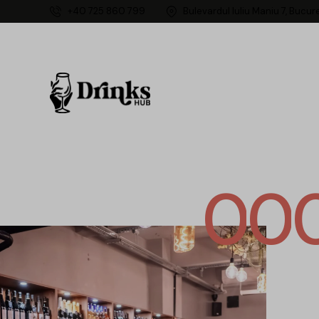
+40 725 860 799
Bulevardul Iuliu Maniu 7, Bucur
0
0