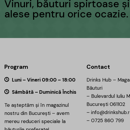
Vinuri, băuturi spirtoase 
alese pentru orice ocazie.
Program
Contact
Luni – Vineri 09:00 – 18:00
Drinks Hub – Maga
Băuturi
Sâmbătă – Duminică Închis
–
Bulevardul Iuliu M
București 061102
Te așteptăm și în magazinul
–
info@drinkshub.
nostru din București – avem
–
0725 860 799
mereu reduceri speciale la
băuturile preferate!