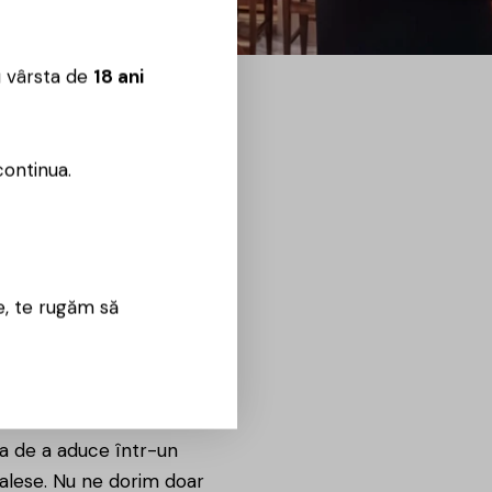
u vârsta de
18 ani
continua.
e, te rugăm să
eat Drinks
ța de a aduce într-un
 alese. Nu ne dorim doar