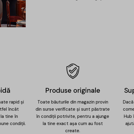
pidă
Produse originale
Sup
ate rapid și
Toate băuturile din magazin provin
Dacă 
tfel încât
din surse verificate și sunt păstrate
comen
la tine în
în condiții potrivite, pentru a ajunge
Hub î
bune condiții.
la tine exact așa cum au fost
ajut
create.