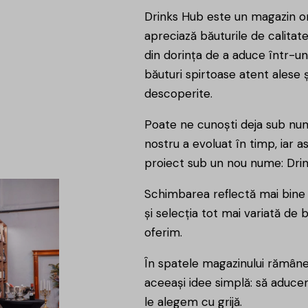
Drinks Hub este un magazin on
apreciază băuturile de calitat
din dorința de a aduce într-un 
băuturi spirtoase atent alese 
descoperite.
Poate ne cunoști deja sub num
nostru a evoluat în timp, iar 
proiect sub un nou nume: Dri
Schimbarea reflectă mai bine
și selecția tot mai variată de
oferim.
În spatele magazinului rămâne
aceeași idee simplă: să aduc
le alegem cu grijă.