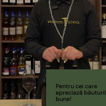
Pentru cei care
apreciază băuturi
bune!