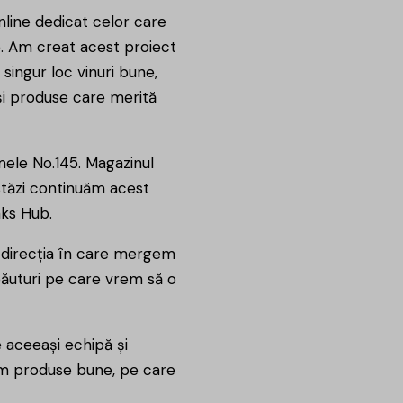
line dedicat celor care
e. Am creat acest proiect
singur loc vinuri bune,
și produse care merită
ele No.145. Magazinul
astăzi continuăm acest
nks Hub.
 direcția în care mergem
 băuturi pe care vrem să o
 aceeași echipă și
em produse bune, pe care