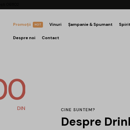
ești 061102
Promoții
Vinuri
Șampanie & Spumant
Spiri
HOT
Despre noi
Contact
0
0
DIN
CINE SUNTEM?
Despre Drin