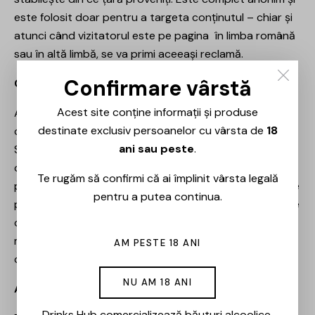
este folosit doar pentru a targeta conținutul – chiar și
atunci când vizitatorul este pe pagina în limba română
sau în altă limbă, se va primi aceeași reclamă.
Confirmare vârstă
Cookie-uri pentru înregistrare
Acest site conține informații și produse
Atunci când vă înregistrați pe un site, se generează un
destinate exclusiv persoanelor cu vârsta de
18
cookie care anunță dacă sunteți înregistrat sau nu.
ani sau peste
.
Serverele folosesc aceste cookie-uri pentru a arăta
contul cu care sunteți îngregistrat și dacă aveți
Te rugăm să confirmi că ai împlinit vârsta legală
permisiunea pentru un serviciu anume. De asemenea, se
pentru a putea continua.
permite să se asocieze orice comentariu postat pe site
cu username-ul dvs. Dacă nu ați selectat “pastrează-
mă înregistrat”, acest cookie se va șterge automat
AM PESTE 18 ANI
când veți închide browserul sau calculatorul.
NU AM 18 ANI
Alte cookie-uri ale terțelor părți
Drinks Hub comercializează băuturi alcoolice.