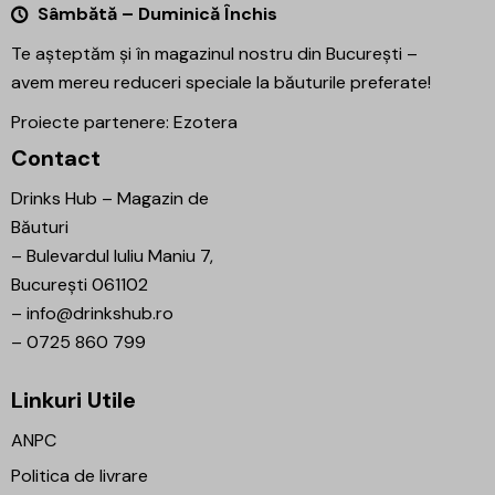
Sâmbătă – Duminică Închis
Te așteptăm și în magazinul nostru din București –
avem mereu reduceri speciale la băuturile preferate!
Proiecte partenere:
Ezotera
Contact
Drinks Hub – Magazin de
Băuturi
–
Bulevardul Iuliu Maniu 7,
București 061102
–
info@drinkshub.ro
–
0725 860 799
Linkuri Utile
ANPC
Politica de livrare