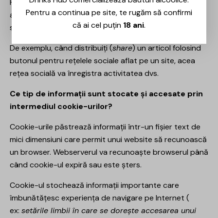
Pe unele pagini, terții pot seta propriile cookie-uri
Pentru a continua pe site, te rugăm să confirmi
anonime, în scopul de a urmări succesul unei aplicații
că ai cel puțin
18 ani
.
sau pentru a customiza o aplicație.
De exemplu, când distribuiți (
share
) un articol folosind
butonul pentru rețelele sociale aflat pe un site, acea
rețea socială va înregistra activitatea dvs.
Ce tip de informații sunt stocate și accesate prin
intermediul cookie-urilor?
Cookie-urile păstrează informații într-un fișier text de
mici dimensiuni care permit unui website să recunoască
un browser. Webserverul va recunoaște browserul până
când cookie-ul expiră sau este șters.
Cookie-ul stochează informații importante care
îmbunătățesc experiența de navigare pe Internet (
ex:
setările limbii în care se dorește accesarea unui