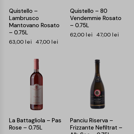
Quistello –
Quistello – 80
Lambrusco
Vendemmie Rosato
Mantovano Rosato
– 0.75L
– 0.75L
62,00
lei
47,00
lei
63,00
lei
47,00
lei
-15%
La Battagliola – Pas
Panciu Riserva –
Rose – 0.75L
Frizzante Nefiltrat –