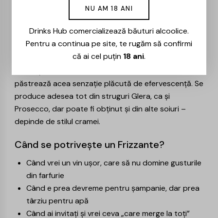
NU AM 18 ANI
subtil, cu un perlaj mai domol. Practic, dacă vinul
spumant ar fi un toast festiv, Frizzante ar fi un
Drinks Hub comercializează băuturi alcoolice.
zâmbet liniștit într-o după-amiază de vară.
Pentru a continua pe site, te rugăm să confirmi
că ai cel puțin
18 ani
.
Frizzante înseamnă un vin semi-spumant, adică are
mai puțină presiune decât un spumant clasic, dar
păstrează acea senzație plăcută de efervescență. Se
produce adesea tot din struguri Glera, ca și
Prosecco, dar poate fi obținut și din alte soiuri –
depinde de stilul cramei.
Când se potrivește un Frizzante?
Când vrei un vin ușor, care să nu domine gusturile
din farfurie
Când e prea devreme pentru șampanie, dar prea
târziu pentru apă
Când ai invitați și vrei ceva „care merge la toți”