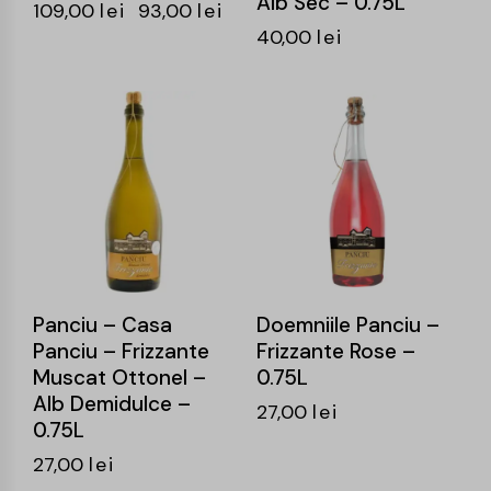
Alb Sec – 0.75L
109,00
lei
93,00
lei
40,00
lei
Panciu – Casa
Doemniile Panciu –
Panciu – Frizzante
Frizzante Rose –
Muscat Ottonel –
0.75L
Alb Demidulce –
27,00
lei
0.75L
27,00
lei