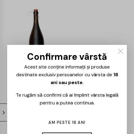
Confirmare vârstă
Acest site conține informații și produse
Domeniile Panciu –
destinate exclusiv persoanelor cu vârsta de
18
Frizzante – 0.75L
ani sau peste
.
27,00
lei
Te rugăm să confirmi că ai împlinit vârsta legală
pentru a putea continua.
Ce înseamnă, de fapt, Vin
Frizzante?
AM PESTE 18 ANI
Mulți îl confundă cu Prosecco sau cu alte spumante,
dar Frizzante are ceva aparte: e mai discret, mai