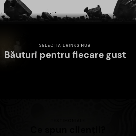
SELECȚIA DRINKS HUB
Băuturi pentru fiecare gust
Am pregătit o selecție variată de băuturi atent alese.
Alege categoria care te interesează și descoperă
produsele disponibile în magazin.
TESTIMONIALE
Ce spun clienții?