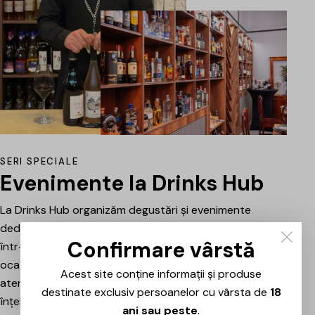
SERI SPECIALE
Evenimente la Drinks Hub
La Drinks Hub organizăm degustări și evenimente
dedicate celor care vor să descopere băuturi bune
Confirmare vârstă
într-o atmosferă relaxată. Fiecare întâlnire este o
ocazie de a explora vinuri, spumante sau alte băuturi
Acest site conține informații și produse
atent alese, prezentate și explicate pe scurt pentru a
destinate exclusiv persoanelor cu vârsta de
18
înțelege mai bine stilul, originea și caracterul fiecăruia.
ani sau peste
.