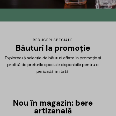
Din No.145 în
DrinksHub
Același proiect, un nume nou, iar ca
REDUCERI SPECIALE
mulțumire ți-am pregătit un mic cadou.
Băuturi la promoție
Explorează selecția de băuturi aflate în promoție și
Află mai multe
profită de prețurile speciale disponibile pentru o
perioadă limitată.
Nou în magazin: bere
artizanală