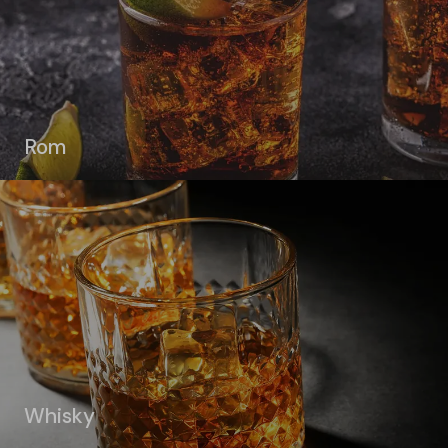
Rom
Whisky