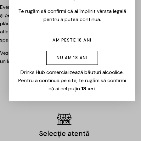
Evenimentele sunt potrivite atât pentru pasionați, cât
Te rugăm să confirmi că ai împlinit vârsta legală
și pentru cei care vor pur și simplu să petreacă o seară
pentru a putea continua.
plăcută între prieteni, să descopere băuturi noi și să
afle mai multe despre cramele sau producătorii din
spatele lor.
AM PESTE 18 ANI
Vezi evenimentele organizate de Drinks Hub și rezervă
NU AM 18 ANI
un loc la următoarea degustare.
Drinks Hub comercializează băuturi alcoolice.
Pentru a continua pe site, te rugăm să confirmi
EVENIMENTE
că ai cel puțin
18 ani
.
Selecție atentă