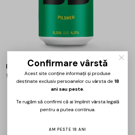
Confirmare vârstă
Blinkers Brew – Pilsner – 0.33L
Acest site conține informații și produse
12,00
lei
destinate exclusiv persoanelor cu vârsta de
18
ani sau peste
.
Te rugăm să confirmi că ai împlinit vârsta legală
pentru a putea continua.
AM PESTE 18 ANI