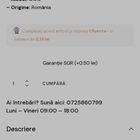
– Origine:
România
Cumpărați acest articol și obțineți
1
Puncte
- o
valoare de
0,15
lei
Garanție SGR (+0.50 lei)
CUMPĂRĂ
Ai întrebări? Sună aici:
0725860799
Luni – Vineri 09:00 – 18:00
Descriere