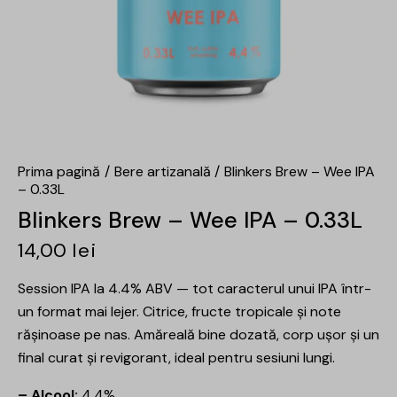
Prima pagină
Bere artizanală
Blinkers Brew – Wee IPA
– 0.33L
Blinkers Brew – Wee IPA – 0.33L
14,00
lei
Session IPA la 4.4% ABV — tot caracterul unui IPA într-
un format mai lejer. Citrice, fructe tropicale și note
rășinoase pe nas. Amăreală bine dozată, corp ușor și un
final curat și revigorant, ideal pentru sesiuni lungi.
– Alcool:
4.4%