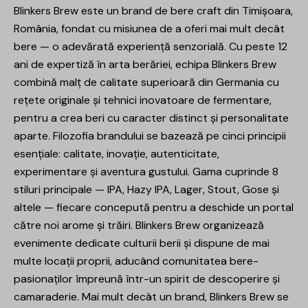
Blinkers Brew este un brand de bere craft din Timișoara,
România, fondat cu misiunea de a oferi mai mult decât
bere — o adevărată experiență senzorială. Cu peste 12
ani de expertiză în arta berăriei, echipa Blinkers Brew
combină malț de calitate superioară din Germania cu
rețete originale și tehnici inovatoare de fermentare,
pentru a crea beri cu caracter distinct și personalitate
aparte. Filozofia brandului se bazează pe cinci principii
esențiale: calitate, inovație, autenticitate,
experimentare și aventura gustului. Gama cuprinde 8
stiluri principale — IPA, Hazy IPA, Lager, Stout, Gose și
altele — fiecare concepută pentru a deschide un portal
către noi arome și trăiri. Blinkers Brew organizează
evenimente dedicate culturii berii și dispune de mai
multe locații proprii, aducând comunitatea bere-
pasionaților împreună într-un spirit de descoperire și
camaraderie. Mai mult decât un brand, Blinkers Brew se