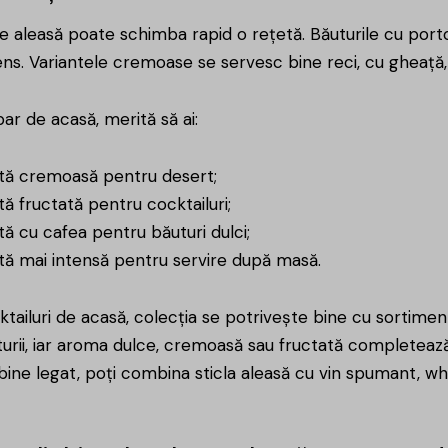
ne aleasă poate schimba rapid o rețetă. Băuturile cu po
ns. Variantele cremoase se servesc bine reci, cu gheață,
ar de acasă, merită să ai:
ntă cremoasă pentru desert;
tă fructată pentru cocktailuri;
tă cu cafea pentru băuturi dulci;
ntă mai intensă pentru servire după masă.
tailuri de acasă, colecția se potrivește bine cu sortime
turii, iar aroma dulce, cremoasă sau fructată completeaz
ine legat, poți combina sticla aleasă cu vin spumant, whi