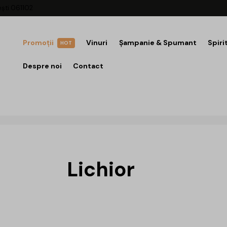
ești 061102
Promoții
Vinuri
Șampanie & Spumant
Spiri
HOT
Despre noi
Contact
Lichior