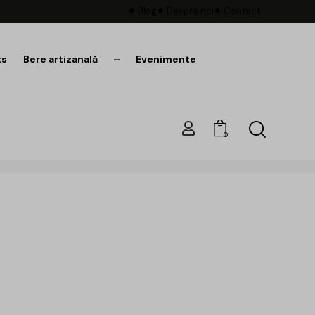
Blog
Despre noi
Contact
ts
Bere artizanală
–
Evenimente
0