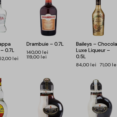
rappa
Drambuie – 0.7L
Baileys – Chocola
 – 0.7L
Luxe Liqueur –
140,00
lei
0.5L
119,00
lei
52,00
lei
84,00
lei
71,00
le
-15%
-15%