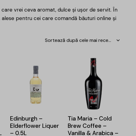
n care vrei ceva aromat, dulce și ușor de servit. În
te, alese pentru cei care comandă
băuturi online
și
-15%
-15%
Edinburgh –
Tia Maria – Cold
Elderflower Liquer
Brew Coffee –
L
– 0.5L
Vanilla & Arabica –