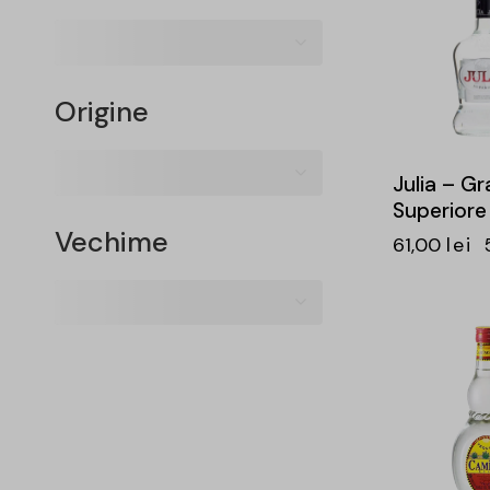
Origine
Julia – G
Superiore
Vechime
61,00
lei
-16%