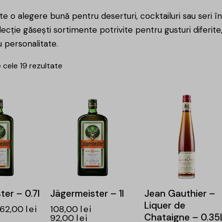
ste o alegere bună pentru deserturi, cocktailuri sau seri î
ecție găsești sortimente potrivite pentru gusturi diferi
 personalitate.
 cele 19 rezultate
-15%
-15%
er – 0.7l
Jägermeister – 1l
Jean Gauthier –
Liquer de
62,00
lei
108,00
lei
Chataigne – 0.35
92,00
lei