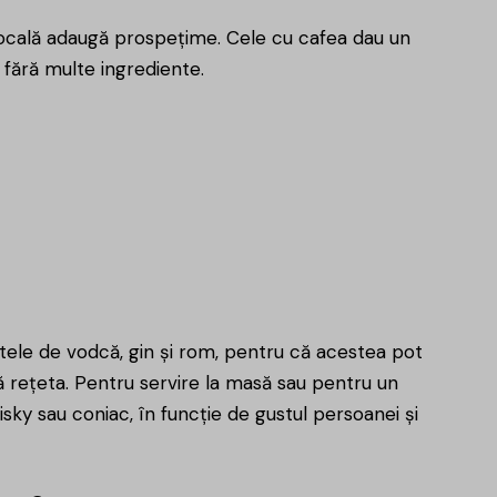
rtocală adaugă prospețime. Cele cu cafea dau un
 fără multe ingrediente.
ntele de
vodcă
,
gin
și
rom
, pentru că acestea pot
ă rețeta. Pentru servire la masă sau pentru un
sky sau coniac, în funcție de gustul persoanei și