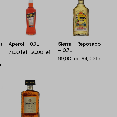
t
Aperol – 0.7L
Sierra – Reposado
– 0.7L
71,00
lei
60,00
lei
99,00
lei
84,00
lei
i
-15%