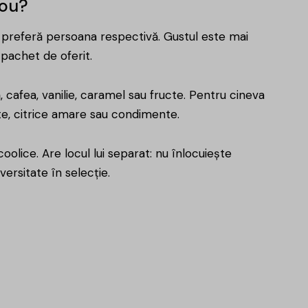
dou?
 preferă persoana respectivă. Gustul este mai
n pachet de oferit.
 cafea, vanilie, caramel sau fructe. Pentru cineva
nte, citrice amare sau condimente.
lice. Are locul lui separat: nu înlocuiește
ersitate în selecție.