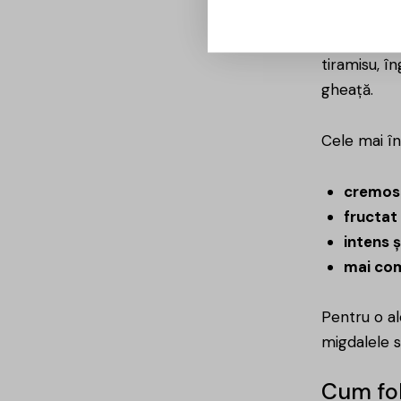
Aroma princ
tiramisu, î
gheață.
Cele mai înt
cremos 
fructat
intens 
mai co
Pentru o al
migdalele 
Cum folo