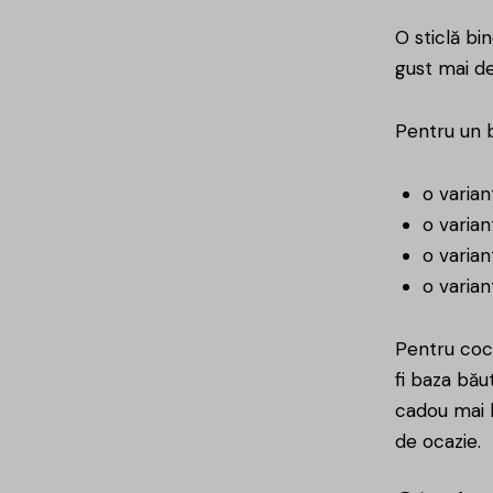
O sticlă bi
gust mai de
Pentru un b
o varia
o varian
o varian
o varia
Pentru cock
fi baza bău
cadou mai b
de ocazie.