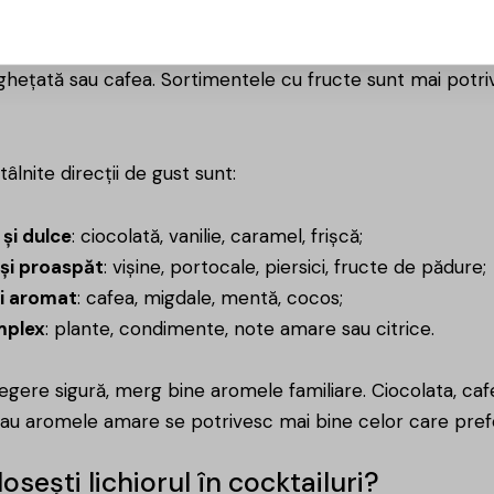
ipală decide aproape tot. Variantele cremoase merg bine l
nghețată sau cafea. Sortimentele cu fructe sunt mai potrivi
âlnite direcții de gust sunt:
și dulce
: ciocolată, vanilie, caramel, frișcă;
 și proaspăt
: vișine, portocale, piersici, fructe de pădure;
și aromat
: cafea, migdale, mentă, cocos;
mplex
: plante, condimente, note amare sau citrice.
egere sigură, merg bine aromele familiare. Ciocolata, cafe
sau aromele amare se potrivesc mai bine celor care pref
sești lichiorul în cocktailuri?