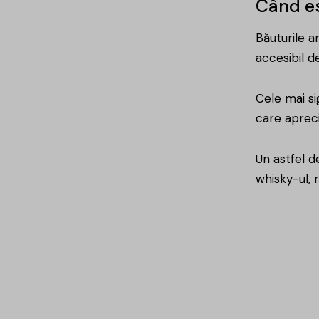
Când es
Băuturile a
accesibil de
Cele mai si
care apreci
Un astfel d
whisky-ul
,