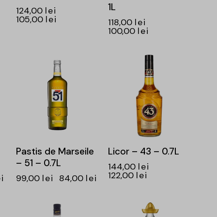
1L
124,00
lei
105,00
lei
118,00
lei
100,00
lei
-15%
-15%
Pastis de Marseile
Licor – 43 – 0.7L
– 51 – 0.7L
144,00
lei
122,00
lei
ei
99,00
lei
84,00
lei
-15%
-15%