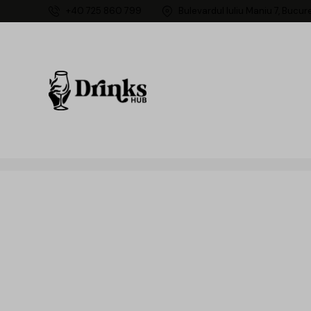
+40 725 860 799
Bulevardul Iuliu Maniu 7, Bucur