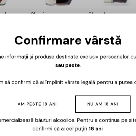
al –
Sheridans –
Sheridans –
0.7L
Coffee Liqueur –
Coffee Liqueur –
1L
0.7L
70,00
lei
Confirmare vârstă
132,00
lei
100,00
lei
112,00
lei
85,00
lei
ne informații și produse destinate exclusiv persoanelor c
sau peste
.
oruri pentru deserturi, cockt
 să confirmi că ai împlinit vârsta legală pentru a putea 
e sunt băuturi aromate, dulci sau semi-dulci, alese după 
o cafea, un cocktail sau o seară în care vrei ceva mai pa
AM PESTE 18 ANI
NU AM 18 ANI
nclude sortimente cremoase, variante cu fructe, băuturi 
nilie sau condimente. Diferența dintre ele se simte cel m
mercializează băuturi alcoolice. Pentru a continua pe sit
confirmi că ai cel puțin
18 ani
.
ior alegi după aromă?