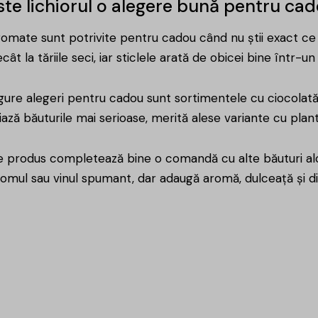
te lichiorul o alegere bună pentru ca
romate sunt potrivite pentru cadou când nu știi exact ce
cât la tăriile seci, iar sticlele arată de obicei bine într-u
gure alegeri pentru cadou sunt sortimentele cu ciocolată,
ază băuturile mai serioase, merită alese variante cu pla
e produs completează bine o comandă cu alte băuturi alcoo
 romul sau vinul spumant, dar adaugă aromă, dulceață și div