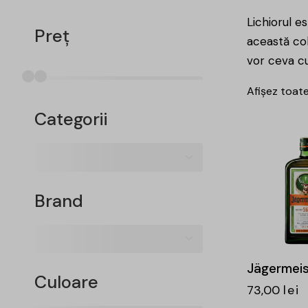
Lichiorul e
Preț
această col
vor ceva cu
Afișez toate
Categorii
-15%
Brand
Jägermeist
Culoare
73,00
lei