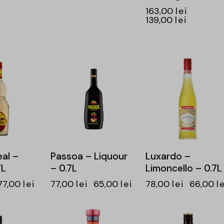
163,00
lei
139,00
lei
-16%
-15%
al –
Passoa – Liquour
Luxardo –
7L
– 0.7L
Limoncello – 0.7L
77,00
lei
77,00
lei
65,00
lei
78,00
lei
66,00
l
-15%
-15%