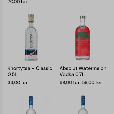
70,00
lei
-14%
Khortytsa – Classic
Absolut Watermelon
0.5L
Vodka 0.7L
33,00
lei
69,00
lei
59,00
lei
-15%
-15%