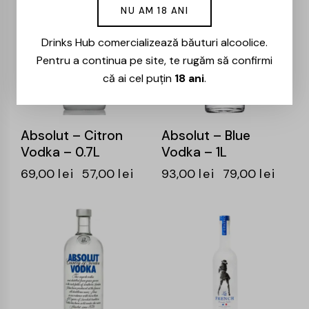
-17%
-15%
NU AM 18 ANI
Drinks Hub comercializează băuturi alcoolice.
Pentru a continua pe site, te rugăm să confirmi
că ai cel puțin
18 ani
.
Absolut – Citron
Absolut – Blue
Vodka – 0.7L
Vodka – 1L
69,00
lei
57,00
lei
93,00
lei
79,00
lei
-17%
-15%