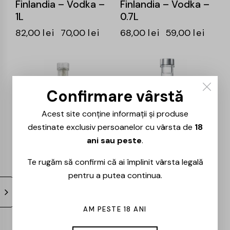
Finlandia – Vodka –
Finlandia – Vodka –
1L
0.7L
82,00
lei
70,00
lei
68,00
lei
59,00
lei
-16%
-14%
Confirmare vârstă
Acest site conține informații și produse
destinate exclusiv persoanelor cu vârsta de
18
ani sau peste
.
Te rugăm să confirmi că ai împlinit vârsta legală
Absolut – Vanilla
Absolut – Raspberry
pentru a putea continua.
Vodka – 0.7L
Vodka – 0.7L
77,00
lei
65,00
lei
69,00
lei
59,00
lei
AM PESTE 18 ANI