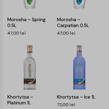
Morosha – Spring
Morosha –
0.5L
Carpatian 0.5L
47,00
lei
47,00
lei
Khortytsa –
Khortytsa – Ice 1L
Platinum 1L
72,00
lei