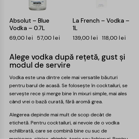
Absolut – Blue
La French – Vodka –
Vodka – 0.7L
1L
69,00
lei
57,00
lei
139,00
lei
118,00
lei
Alege vodka după rețetă, gust și
modul de servire
Vodka este una dintre cele mai versatile băuturi
pentru barul de acasă. Se folosește în cocktailuri, se
servește rece și merge bine în mixuri simple, mai ales
când vrei o bază curată, fără aromă grea.
Alegerea depinde mai mult de scop decât de
etichetă. Pentru cocktailuri, ai nevoie de o vodka
echilibrată, care se combină bine cu suc de
merișoare, citrice, ghimbir, tonic sau lichioruri. Pentru