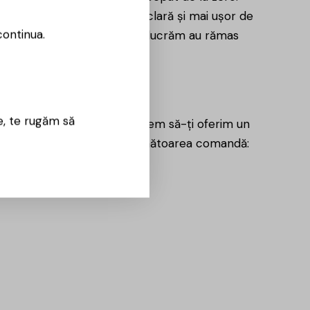
ect, doar într-o formă mai clară și mai ușor de
continua.
e, selecția și modul în care lucrăm au rămas
t de mulțumire
e, te rugăm să
 parte din acest parcurs, vrem să-ți oferim un
pe care îl poți folosi la următoarea comandă:
0