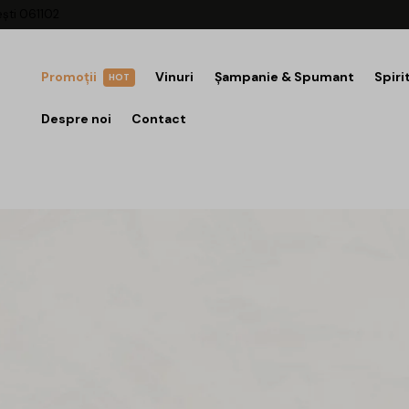
ești 061102
Promoții
Vinuri
Șampanie & Spumant
Spiri
HOT
Despre noi
Contact
.145 ÎN DRIN