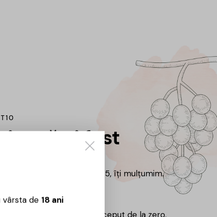
IT10
im că ai fost
 de noi
 de la noi când eram No.145, îți mulțumim.
 ajuns aici.
u vârsta de
18 ani
lui nu înseamnă un nou început de la zero.