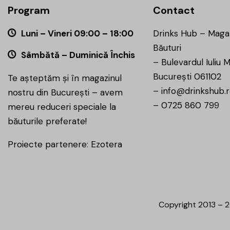
Program
Contact
Luni – Vineri 09:00 – 18:00
Drinks Hub – Maga
Băuturi
Sâmbătă – Duminică Închis
–
Bulevardul Iuliu M
București 061102
Te așteptăm și în magazinul
–
info@drinkshub.
nostru din București – avem
–
0725 860 799
mereu reduceri speciale la
băuturile preferate!
Proiecte partenere:
Ezotera
Copyright 2013 – 2