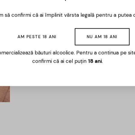
Este același proi
 să confirmi că ai împlinit vârsta legală pentru a putea 
înțeles. Produsel
aceleași.
AM PESTE 18 ANI
NU AM 18 ANI
Un mic ges
mercializează băuturi alcoolice. Pentru a continua pe sit
Pentru că ai fost
confirmi că ai cel puțin
18 ani
.
cod de reducere 
BUNVENIT1