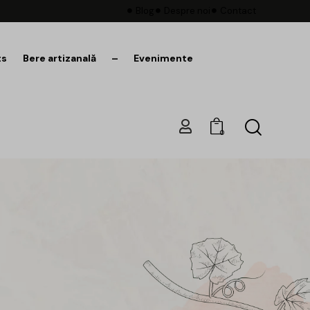
Blog
Despre noi
Contact
ts
Bere artizanală
–
Evenimente
0
KS HUB,