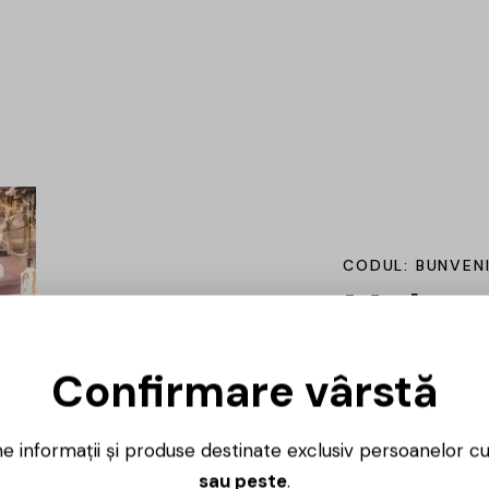
CODUL: BUNVEN
Mulțum
alături
Confirmare vârstă
Dacă ai comandat
Fără tine, nu am fi
ne informații și produse destinate exclusiv persoanelor c
sau peste
.
Schimbarea nume