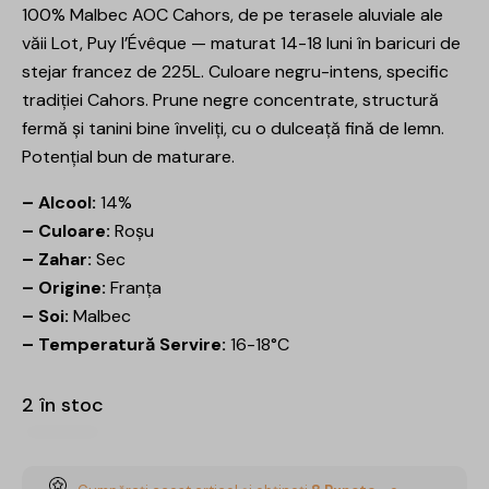
100% Malbec AOC Cahors, de pe terasele aluviale ale
văii Lot, Puy l’Évêque — maturat 14-18 luni în baricuri de
stejar francez de 225L. Culoare negru-intens, specific
tradiției Cahors. Prune negre concentrate, structură
fermă și tanini bine înveliți, cu o dulceață fină de lemn.
Potențial bun de maturare.
– Alcool:
14%
– Culoare:
Roșu
– Zahar:
Sec
– Origine:
Franța
– Soi:
Malbec
– Temperatură Servire:
16-18°C
2 în stoc