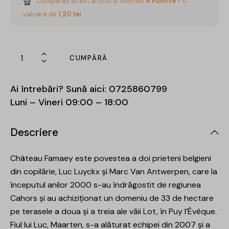
Cumpărați acest articol și obțineți
8
Puncte
- o
valoare de
1,20
lei
CUMPĂRĂ
Ai întrebări? Sună aici:
0725860799
Luni – Vineri 09:00 – 18:00
Descriere
Château Famaey este povestea a doi prieteni belgieni
din copilărie, Luc Luyckx și Marc Van Antwerpen, care la
începutul anilor 2000 s-au îndrăgostit de regiunea
Cahors și au achiziționat un domeniu de 33 de hectare
pe terasele a doua și a treia ale văii Lot, în Puy l’Évêque.
Fiul lui Luc, Maarten, s-a alăturat echipei din 2007 și a