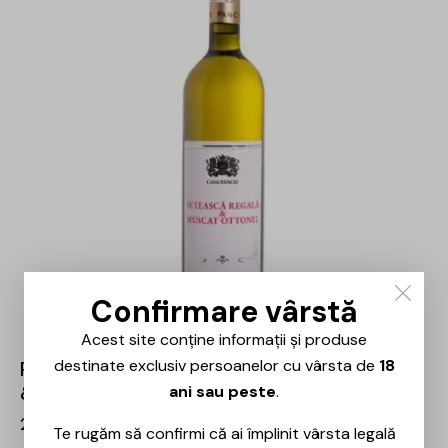
Confirmare vârstă
Acest site conține informații și produse
destinate exclusiv persoanelor cu vârsta de
18
Panciu – Domeniile Panciu – Feteasca Regala
ani sau peste
.
& Muscat Ottonel – 0.75L
26,00
lei
Te rugăm să confirmi că ai împlinit vârsta legală