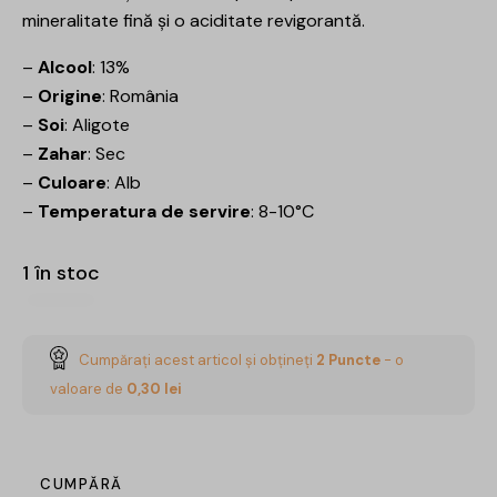
mineralitate fină și o aciditate revigorantă.
–
Alcool
: 13%
–
Origine
: România
–
Soi
: Aligote
–
Zahar
: Sec
–
Culoare
: Alb
–
Temperatura de servire
: 8-10°C
1 în stoc
Cumpărați acest articol și obțineți
2
Puncte
- o
valoare de
0,30
lei
CUMPĂRĂ