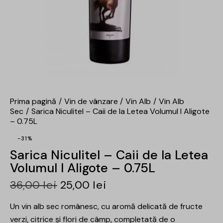
Prima pagină
Vin de vânzare
Vin Alb
Vin Alb
Sec
Sarica Niculitel – Caii de la Letea Volumul I Aligote
– 0.75L
-31%
Sarica Niculitel – Caii de la Letea
Volumul I Aligote – 0.75L
36,00
lei
25,00
lei
Un vin alb sec românesc, cu aromă delicată de fructe
verzi, citrice şi flori de câmp, completată de o