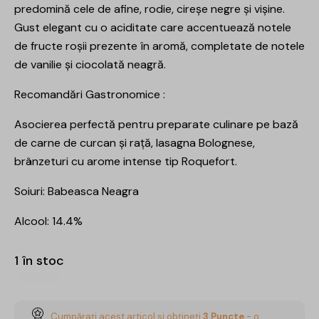
predomină cele de afine, rodie, cireşe negre şi vişine.
Gust elegant cu o aciditate care accentuează notele
de fructe roşii prezente în aromă, completate de notele
de vanilie şi ciocolată neagră.
Recomandări Gastronomice :
Asocierea perfectă pentru preparate culinare pe bază
de carne de curcan şi raţă, lasagna Bolognese,
brânzeturi cu arome intense tip Roquefort.
Soiuri: Babeasca Neagra
Alcool: 14.4%
1 în stoc
Cumpărați acest articol și obțineți
3
Puncte
- o