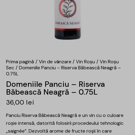
Prima pagină
Vin de vânzare
Vin Roșu
Vin Roșu
Sec
Domeniile Panciu – Riserva Băbească Neagră –
0.75L
Domeniile Panciu – Riserva
Băbească Neagră – 0.75L
36,00
lei
Panciu Riserva Băbească Neagră e un vin cu o culoare
roşie intensă, datorită folosirii procedeului tehnologic
„saignée”. Dezvoltă arome de fructe roşii în care