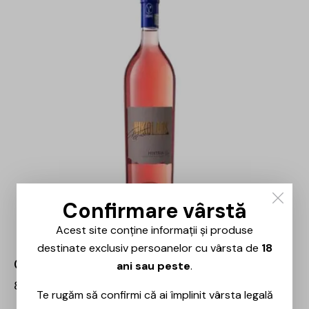
Confirmare vârstă
Acest site conține informații și produse
destinate exclusiv persoanelor cu vârsta de
18
Crama Histria – Nikolaos – 0.75L
ani sau peste
.
83,00
lei
Te rugăm să confirmi că ai împlinit vârsta legală