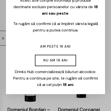
Acest site conține informații și produse
destinate exclusiv persoanelor cu vârsta de
18
ani sau peste
.
Domeniul Bogdan –
Domeniul Bogdan –
Te rugăm să confirmi că ai împlinit vârsta legală
Premium Organic –
Primordial
pentru a putea continua.
Sauvignon Blanc –
Chardonnay – 0.75L
0.75L
83,00
lei
66,00
lei
38,00
lei
30,00
lei
AM PESTE 18 ANI
NU AM 18 ANI
-18%
-24%
Drinks Hub comercializează băuturi alcoolice.
Pentru a continua pe site, te rugăm să confirmi
că ai cel puțin
18 ani
.
Domeniul Bogdan –
Domeniul Coroanei