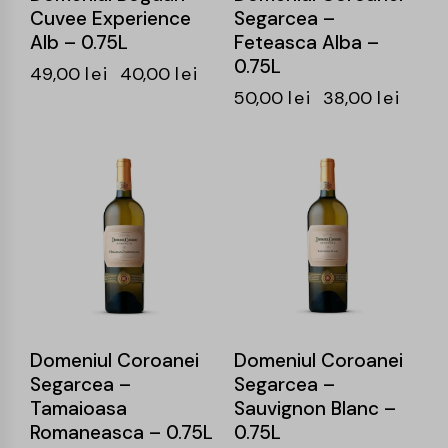
Cuvee Experience
Segarcea –
Alb – 0.75L
Feteasca Alba –
0.75L
49,00
lei
40,00
lei
50,00
lei
38,00
lei
-25%
-25%
Domeniul Coroanei
Domeniul Coroanei
Segarcea –
Segarcea –
Tamaioasa
Sauvignon Blanc –
Romaneasca – 0.75L
0.75L