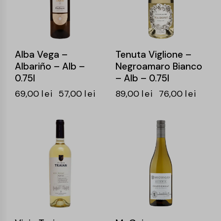
Alba Vega –
Tenuta Viglione –
Albariño – Alb –
Negroamaro Bianco
0.75l
– Alb – 0.75l
69,00
lei
57,00
lei
89,00
lei
76,00
lei
-16%
-16%