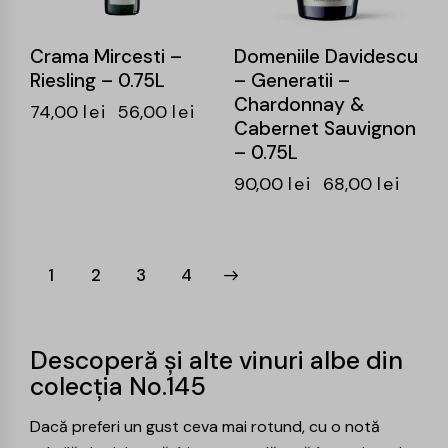
Crama Mircesti –
Domeniile Davidescu
Riesling – 0.75L
– Generatii –
Chardonnay &
74,00
lei
56,00
lei
Cabernet Sauvignon
– 0.75L
90,00
lei
68,00
lei
1
2
→
3
4
Descoperă și alte vinuri albe din
colecția No.145
Dacă preferi un gust ceva mai rotund, cu o notă