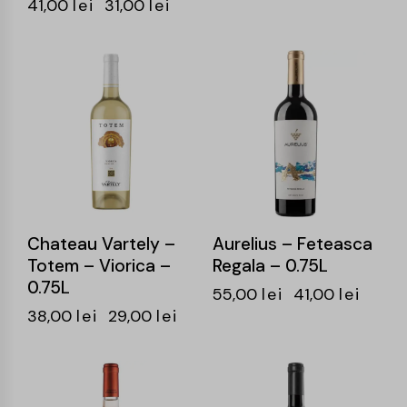
41,00
lei
31,00
lei
-24%
-25%
Chateau Vartely –
Aurelius – Feteasca
Totem – Viorica –
Regala – 0.75L
0.75L
55,00
lei
41,00
lei
38,00
lei
29,00
lei
-25%
-25%