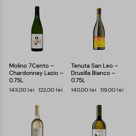
-15%
-15%
Molino 7Cento –
Tenuta San Leo –
Chardonnay Lazio –
Drusilla Bianco –
0.75L
0.75L
143,00
lei
122,00
lei
140,00
lei
119,00
lei
-14%
-15%