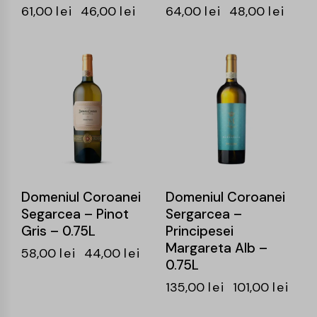
61,00
lei
46,00
lei
64,00
lei
48,00
lei
-24%
-25%
Domeniul Coroanei
Domeniul Coroanei
Segarcea – Pinot
Sergarcea –
Gris – 0.75L
Principesei
Margareta Alb –
58,00
lei
44,00
lei
0.75L
135,00
lei
101,00
lei