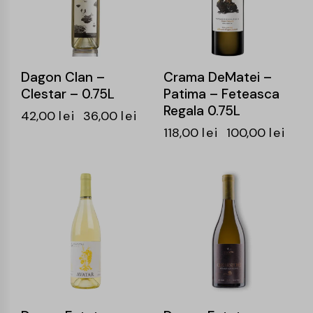
Dagon Clan –
Crama DeMatei –
Clestar – 0.75L
Patima – Feteasca
Regala 0.75L
42,00
lei
36,00
lei
118,00
lei
100,00
lei
-15%
-15%