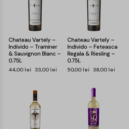
Chateau Vartely –
Chateau Vartely –
Individo – Traminer
Individo – Feteasca
& Sauvignon Blanc –
Regala & Riesling –
0.75L
0.75L
44,00
lei
33,00
lei
50,00
lei
38,00
lei
-25%
-24%