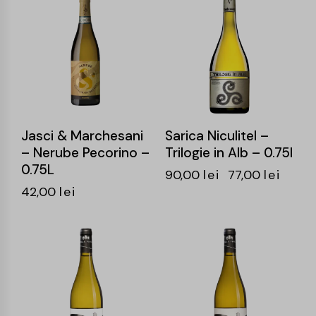
-14%
Jasci & Marchesani
Sarica Niculitel –
– Nerube Pecorino –
Trilogie in Alb – 0.75l
0.75L
90,00
lei
77,00
lei
42,00
lei
-15%
-15%