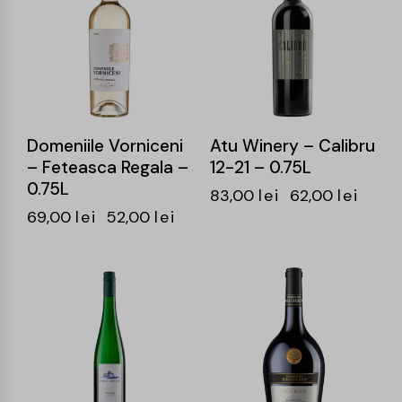
Domeniile Vorniceni
Atu Winery – Calibru
– Feteasca Regala –
12-21 – 0.75L
0.75L
83,00
lei
62,00
lei
69,00
lei
52,00
lei
-24%
-24%