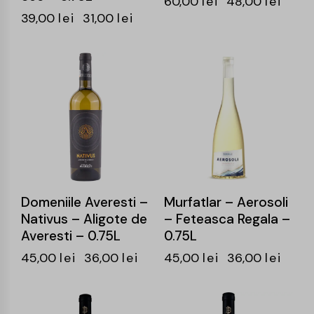
60,00
lei
48,00
lei
39,00
lei
31,00
lei
-20%
-20%
Domeniile Averesti –
Murfatlar – Aerosoli
Nativus – Aligote de
– Feteasca Regala –
Averesti – 0.75L
0.75L
45,00
lei
36,00
lei
45,00
lei
36,00
lei
-21%
-21%