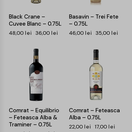
Black Crane –
Basavin – Trei Fete
Cuvee Blanc – 0.75L
– 0.75L
48,00
lei
36,00
lei
46,00
lei
35,00
lei
-24%
-23%
Comrat – Equilibrio
Comrat – Feteasca
– Feteasca Alba &
Alba – 0.75L
Traminer – 0.75L
22,00
lei
17,00
lei