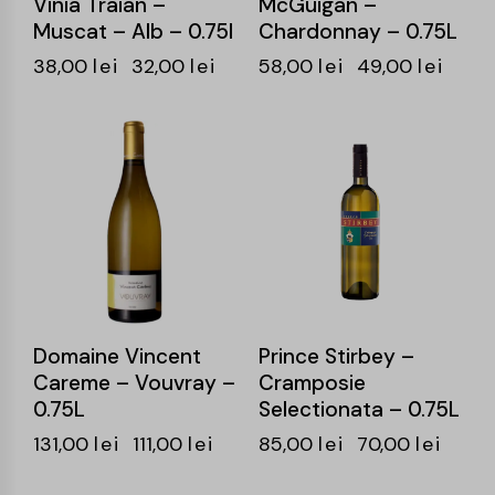
Vinia Traian –
McGuigan –
Muscat – Alb – 0.75l
Chardonnay – 0.75L
38,00
lei
32,00
lei
58,00
lei
49,00
lei
-15%
-18%
Domaine Vincent
Prince Stirbey –
Careme – Vouvray –
Cramposie
0.75L
Selectionata – 0.75L
131,00
lei
111,00
lei
85,00
lei
70,00
lei