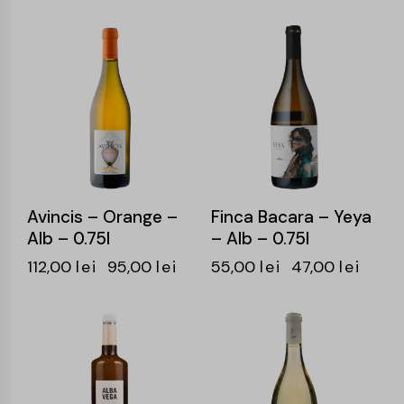
-15%
-15%
Avincis – Orange –
Finca Bacara – Yeya
Alb – 0.75l
– Alb – 0.75l
112,00
lei
95,00
lei
55,00
lei
47,00
lei
-17%
-15%