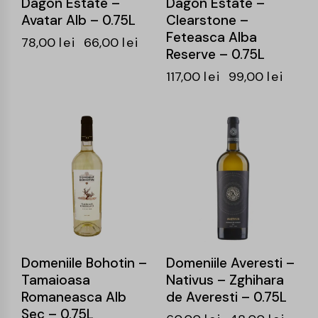
Dagon Estate –
Dagon Estate –
Avatar Alb – 0.75L
Clearstone –
Feteasca Alba
78,00
lei
66,00
lei
Reserve – 0.75L
117,00
lei
99,00
lei
-21%
-20%
Domeniile Bohotin –
Domeniile Averesti –
Tamaioasa
Nativus – Zghihara
Romaneasca Alb
de Averesti – 0.75L
Sec – 0.75L