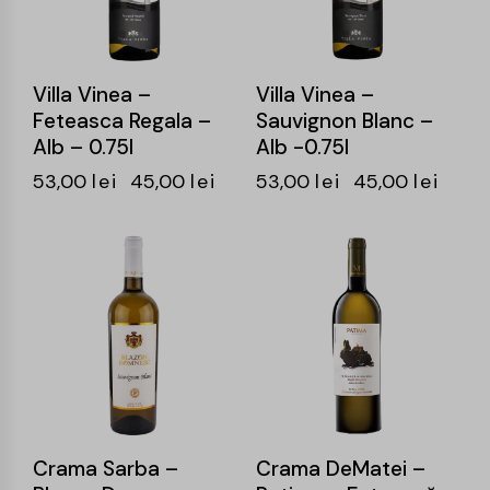
Villa Vinea –
Villa Vinea –
Feteasca Regala –
Sauvignon Blanc –
Alb – 0.75l
Alb -0.75l
53,00
lei
45,00
lei
53,00
lei
45,00
lei
-15%
-15%
Crama Sarba –
Crama DeMatei –