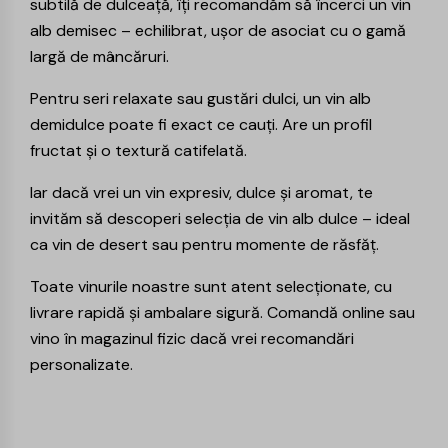
subtilă de dulceață, îți recomandăm să încerci un
vin
alb demisec
– echilibrat, ușor de asociat cu o gamă
largă de mâncăruri.
Pentru seri relaxate sau gustări dulci, un
vin alb
demidulce
poate fi exact ce cauți. Are un profil
fructat și o textură catifelată.
Iar dacă vrei un vin expresiv, dulce și aromat, te
invităm să descoperi selecția de
vin alb dulce
– ideal
ca vin de desert sau pentru momente de răsfăț.
Toate vinurile noastre sunt atent selecționate, cu
livrare rapidă și ambalare sigură. Comandă online sau
vino în magazinul fizic dacă vrei recomandări
personalizate.