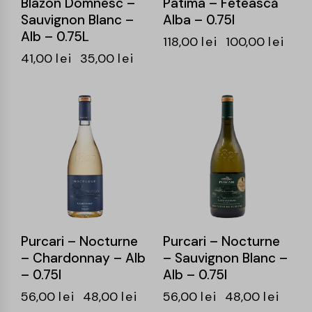
Blazon Domnesc –
Patima – Fetească
Sauvignon Blanc –
Alba – 0.75l
Alb – 0.75L
118,00
lei
100,00
lei
41,00
lei
35,00
lei
-14%
-14%
Purcari – Nocturne
Purcari – Nocturne
– Chardonnay – Alb
– Sauvignon Blanc –
– 0.75l
Alb – 0.75l
56,00
lei
48,00
lei
56,00
lei
48,00
lei