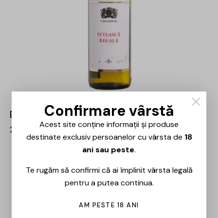
Confirmare vârstă
Domeniile Panciu – Fetească Regală – 0.75L
Acest site conține informații și produse
20,00
lei
destinate exclusiv persoanelor cu vârsta de
18
ani sau peste
.
Te rugăm să confirmi că ai împlinit vârsta legală
pentru a putea continua.
AM PESTE 18 ANI