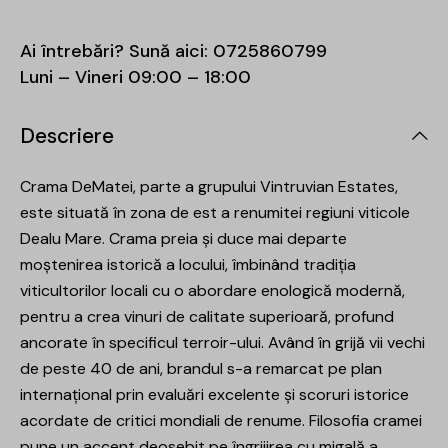
Ai întrebări? Sună aici:
0725860799
Luni – Vineri 09:00 – 18:00
Descriere
Crama DeMatei, parte a grupului Vintruvian Estates,
este situată în zona de est a renumitei regiuni viticole
Dealu Mare. Crama preia și duce mai departe
moștenirea istorică a locului, îmbinând tradiția
viticultorilor locali cu o abordare enologică modernă,
pentru a crea vinuri de calitate superioară, profund
ancorate în specificul terroir-ului. Având în grijă vii vechi
de peste 40 de ani, brandul s-a remarcat pe plan
internațional prin evaluări excelente și scoruri istorice
acordate de critici mondiali de renume. Filosofia cramei
pune un accent deosebit pe îngrijirea cu migală a