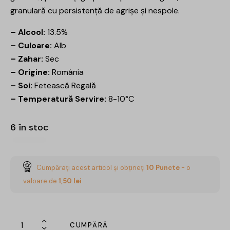
granulară cu persistență de agrișe și nespole.
– Alcool:
13.5%
– Culoare:
Alb
– Zahar:
Sec
– Origine:
România
– Soi:
Fetească Regală
– Temperatură Servire:
8-10°C
6 în stoc
Cumpărați acest articol și obțineți
10
Puncte
- o
valoare de
1,50
lei
CUMPĂRĂ