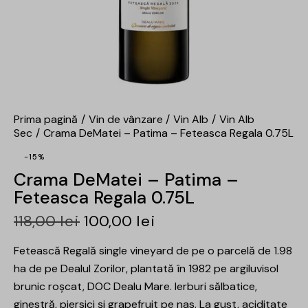
Prima pagină
Vin de vânzare
Vin Alb
Vin Alb
Sec
Crama DeMatei – Patima – Feteasca Regala 0.75L
-15%
Crama DeMatei – Patima –
Feteasca Regala 0.75L
118,00
lei
100,00
lei
Fetească Regală single vineyard de pe o parcelă de 1.98
ha de pe Dealul Zorilor, plantată în 1982 pe argiluvisol
brunic roșcat, DOC Dealu Mare. Ierburi sălbatice,
ginestră, piersici și grapefruit pe nas. La gust, aciditate