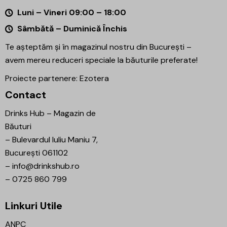
Luni – Vineri 09:00 – 18:00
Sâmbătă – Duminică Închis
Te așteptăm și în magazinul nostru din București –
avem mereu reduceri speciale la băuturile preferate!
Proiecte partenere:
Ezotera
Contact
Drinks Hub – Magazin de
Băuturi
–
Bulevardul Iuliu Maniu 7,
București 061102
–
info@drinkshub.ro
–
0725 860 799
Linkuri Utile
ANPC