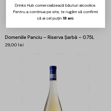
Drinks Hub comercializează băuturi alcoolice.
Pentru a continua pe site, te rugăm să confirmi
că ai cel puțin
18 ani
.
Domeniile Panciu – Riserva Șarbă – 0.75L
29,00
lei