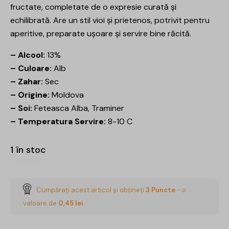
fructate, completate de o expresie curată și
echilibrată. Are un stil vioi și prietenos, potrivit pentru
aperitive, preparate ușoare și servire bine răcită.
– Alcool:
13%
– Culoare:
Alb
– Zahar:
Sec
– Origine:
Moldova
– Soi:
Feteasca Alba, Traminer
– Temperatura Servire:
8-10 C
1 în stoc
Cumpărați acest articol și obțineți
3
Puncte
- o
valoare de
0,45
lei