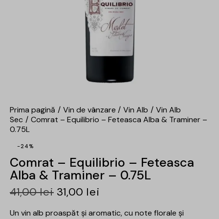
Prima pagină
Vin de vânzare
Vin Alb
Vin Alb
Sec
Comrat – Equilibrio – Feteasca Alba & Traminer –
0.75L
-24%
Comrat – Equilibrio – Feteasca
Alba & Traminer – 0.75L
41,00
lei
31,00
lei
Un vin alb proaspăt și aromatic, cu note florale și