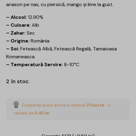
anason pe nas, cu piersică, mango și lime la gust.
– Alcool:
12.90%
– Culoare:
Alb
– Zahar:
Sec
– Origine:
România
– Soi:
Fetească Albă, Fetească Regală, Tamaioasa
Romaneasca
– Temperatură Servire:
8-10°C
2 în stoc
Cumpărați acest articol și obțineți
3
Puncte
- o
valoare de
0,45
lei