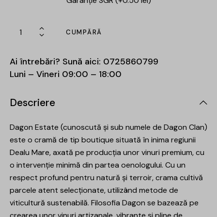
Garanție SGR (+0.50 lei)
CUMPĂRĂ
Ai întrebări? Sună aici:
0725860799
Luni – Vineri 09:00 – 18:00
Descriere
Dagon Estate (cunoscută și sub numele de Dagon Clan)
este o cramă de tip boutique situată în inima regiunii
Dealu Mare, axată pe producția unor vinuri premium, cu
o intervenție minimă din partea oenologului. Cu un
respect profund pentru natură și terroir, crama cultivă
parcele atent selecționate, utilizând metode de
viticultură sustenabilă. Filosofia Dagon se bazează pe
crearea unor vinuri artizanale, vibrante și pline de