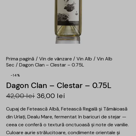
Prima pagină
Vin de vânzare
Vin Alb
Vin Alb
Sec
Dagon Clan – Clestar – 0.75L
-14%
Dagon Clan – Clestar – 0.75L
42,00
lei
36,00
lei
Cupaj de Fetească Albă, Fetească Regală și Tămâioasă
din Urlați, Dealu Mare, fermentat în baricuri de stejar —
ceea ce conferă o textură onctuoasă și note de vanilie.
Culoare aurie strălucitoare, condimente orientale și