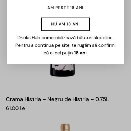
AM PESTE 18 ANI
NU AM 18 ANI
Drinks Hub comercializează băuturi alcoolice.
Pentru a continua pe site, te rugăm să confirmi
că ai cel puțin
18 ani
.
Crama Histria – Negru de Histria – 0.75L
61,00
lei