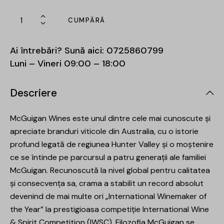
CUMPĂRĂ
Ai întrebări? Sună aici:
0725860799
Luni – Vineri 09:00 – 18:00
Descriere
McGuigan Wines este unul dintre cele mai cunoscute și
apreciate branduri viticole din Australia, cu o istorie
profund legată de regiunea Hunter Valley și o moștenire
ce se întinde pe parcursul a patru generații ale familiei
McGuigan. Recunoscută la nivel global pentru calitatea
și consecvența sa, crama a stabilit un record absolut
devenind de mai multe ori „International Winemaker of
the Year” la prestigioasa competiție International Wine
& Spirit Competition (IWSC). Filozofia McGuigan se