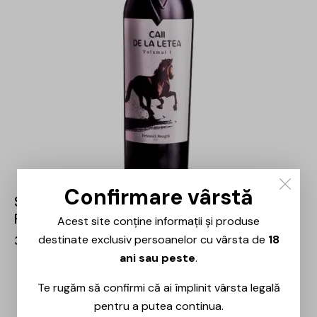
Confirmare vârstă
Sarica Niculițel – Caii de la Letea Volumul I
Feteasca Neagră – 0.75L
Acest site conține informații și produse
destinate exclusiv persoanelor cu vârsta de
18
35,00
lei
25,00
lei
ani sau peste
.
Te rugăm să confirmi că ai împlinit vârsta legală
pentru a putea continua.