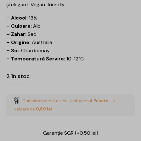
și elegant. Vegan-friendly.
– Alcool:
13%
– Culoare:
Alb
– Zahar:
Sec
– Origine:
Australia
– Soi:
Chardonnay
– Temperatură Servire:
10-12°C
2 în stoc
Cumpărați acest articol și obțineți
4
Puncte
- o
valoare de
0,60
lei
Garanție SGR (+0.50 lei)