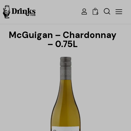
0
McGuigan – Chardonnay
– 0.75L