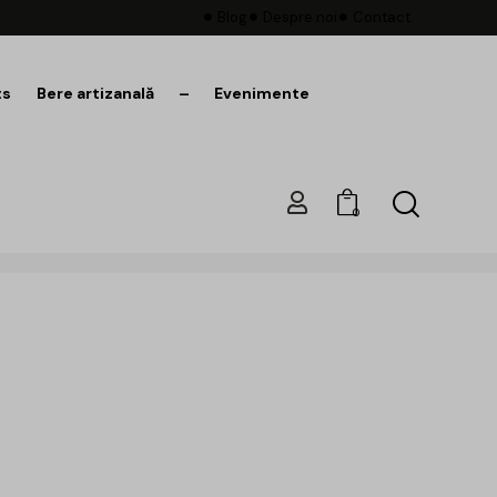
Blog
Despre noi
Contact
ts
Bere artizanală
–
Evenimente
0