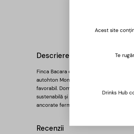
Acest site conți
Descriere
Te rugăm
Finca Bacara este o cramă din regiunea Ju
autohton Monastrell. Cu podgorii situate
favorabil. Domeniul se distinge printr-o i
Drinks Hub co
sustenabilă și metodele ecologice. Prin p
ancorate ferm în terroir-ul spaniol.
Recenzii