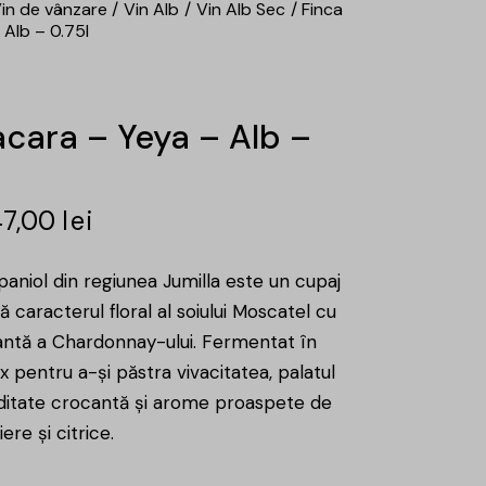
in de vânzare
Vin Alb
Vin Alb Sec
Finca
 Alb – 0.75l
acara – Yeya – Alb –
47,00
lei
paniol din regiunea Jumilla este un cupaj
ră caracterul floral al soiului Moscatel cu
antă a Chardonnay-ului. Fermentat în
x pentru a-și păstra vivacitatea, palatul
iditate crocantă și arome proaspete de
iere și citrice.