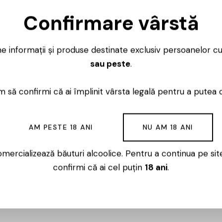
Confirmare vârstă
Ai întrebări? 
Luni – Vineri
ne informații și produse destinate exclusiv persoanelor c
sau peste
.
 să confirmi că ai împlinit vârsta legală pentru a putea 
milla, Spania, recunoscută pentru vinurile sale expresive 
AM PESTE 18 ANI
NU AM 18 ANI
 la o altitudine de 900 de metri, brandul beneficiază de 
dentitate vizuală neconvențională și creativă, însoțită de 
mercializează băuturi alcoolice. Pentru a continua pe sit
rocese de vinificare meticuloase, crama obține vinuri vibr
confirmi că ai cel puțin
18 ani
.