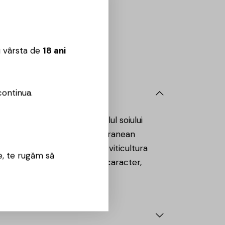
Sună aici:
0725860799
 09:00 – 18:00
u vârsta de
18 ani
continua.
ce pun în valoare potențialul soiului
un climat continental-mediteranean
o dedicare profundă față de viticultura
e, te rugăm să
ante, autentice și pline de caracter,