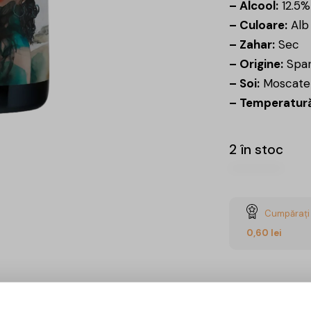
– Alcool:
12.5%
– Culoare:
Alb
– Zahar:
Sec
– Origine:
Span
– Soi:
Moscatel
– Temperatură
2 în stoc
Cumpărați 
0,60
lei