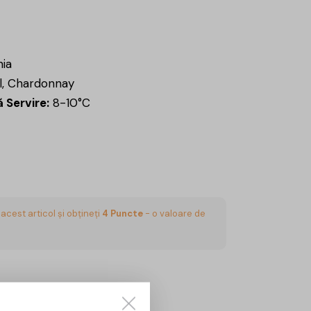
ia
, Chardonnay
 Servire:
8-10°C
acest articol și obțineți
4
Puncte
- o valoare de
CUMPĂRĂ