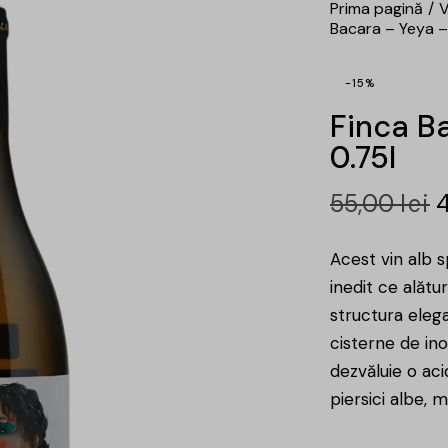
Prima pagină
V
Bacara – Yeya –
-15%
Finca B
0.75l
55,00
lei
Acest vin alb s
inedit ce alătu
structura eleg
cisterne de ino
dezvăluie o ac
piersici albe, m