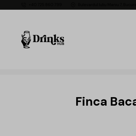
+40 725 860 799
Bulevardul Iuliu Maniu 7, Bucur
Finca Baca