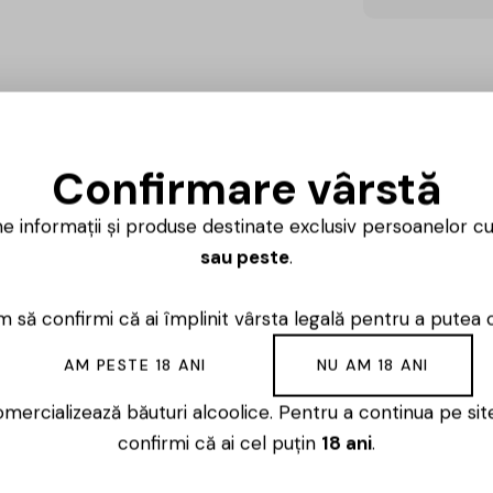
Confirmare vârstă
ne informații și produse destinate exclusiv persoanelor c
sau peste
.
Ai întrebări? 
Luni – Vineri
 să confirmi că ai împlinit vârsta legală pentru a putea 
AM PESTE 18 ANI
NU AM 18 ANI
mercializează băuturi alcoolice. Pentru a continua pe sit
confirmi că ai cel puțin
18 ani
.
nără și ambițioasă, fondată în 2017 de antreprenorul Dani