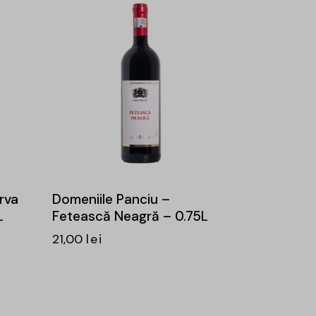
rva
Domeniile Panciu –
L
Fetească Neagră – 0.75L
21,00
lei