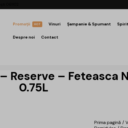
ești 061102
Promoții
Vinuri
Șampanie & Spumant
Spiri
HOT
Despre noi
Contact
 – Reserve – Feteasca 
0.75L
Prima pagină
V