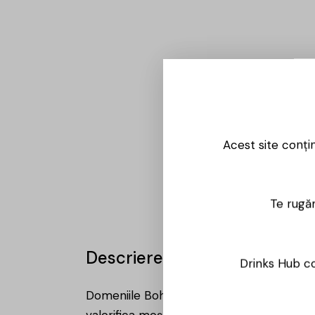
Acest site conți
Te rugăm
Descriere
Drinks Hub co
Domeniile Bohotin este o cramă privată tâ