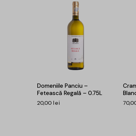
Domeniile Panciu –
Cram
Fetească Regală – 0.75L
Blan
20,00
lei
70,0