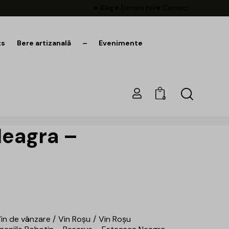
Blog
Despre noi
Contact
ts
Bere artizanală
–
Evenimente
0
Neagra –
in de vânzare
Vin Roșu
Vin Roșu