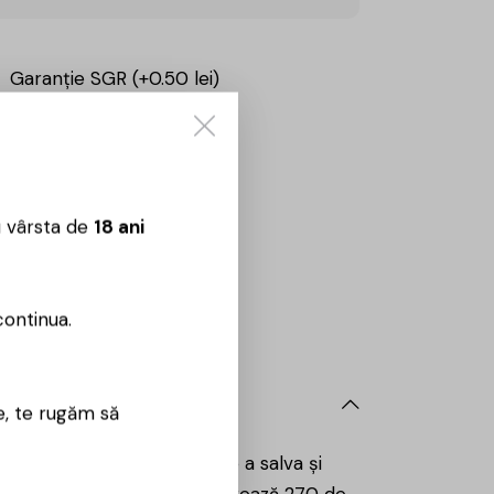
Garanție SGR (+0.50 lei)
CUMPĂRĂ
u vârsta de
18 ani
Sună aici:
0725860799
 09:00 – 18:00
continua.
e, te rugăm să
el Panaite, cu misiunea de a salva și