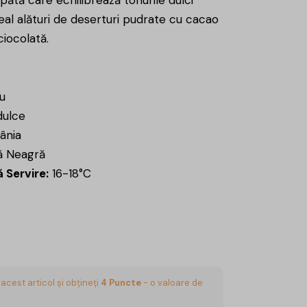
ideal alături de deserturi pudrate cu cacao
ciocolată.
u
ulce
ânia
ă Neagră
 Servire:
16-18°C
acest articol și obțineți
4
Puncte
- o valoare de