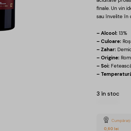
finale. Un vin 
sau învelite în 
– Alcool:
13%
– Culoare:
Roș
– Zahar:
Demid
– Origine:
Rom
– Soi:
Feteasc
– Temperatură
3 în stoc
Cumpărați 
0,60
lei