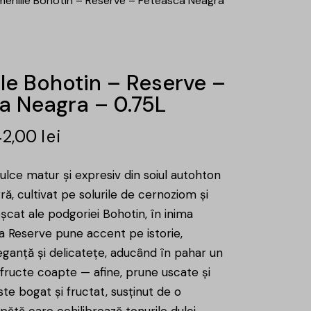
eniile Bohotin – Reserve – Feteasca Neagra
le Bohotin – Reserve –
a Neagra – 0.75L
42,00
lei
ulce matur și expresiv din soiul autohton
ă, cultivat pe solurile de cernoziom și
șcat ale podgoriei Bohotin, în inima
 Reserve pune accent pe istorie,
eganță și delicatețe, aducând în pahar un
 fructe coapte — afine, prune uscate și
te bogat și fructat, susținut de o
pătă care echilibrează tonurile dulci