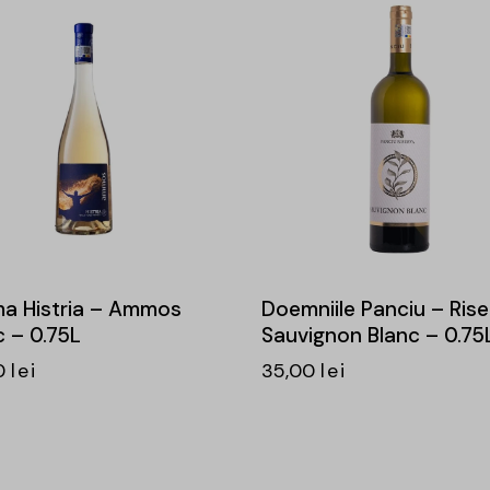
a Histria – Ammos
Doemniile Panciu – Rise
c – 0.75L
Sauvignon Blanc – 0.75
0
lei
35,00
lei