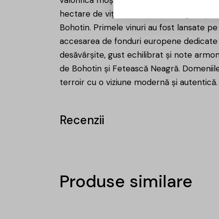
valorifica moștenirea viticolă a fostei I
hectare de viță nobilă și este singura p
Bohotin. Primele vinuri au fost lansate pe 
accesarea de fonduri europene dedicate ma
desăvârșite, gust echilibrat și note arm
de Bohotin și Fetească Neagră. Domeniile
terroir cu o viziune modernă și autentică.
Recenzii
Produse similare