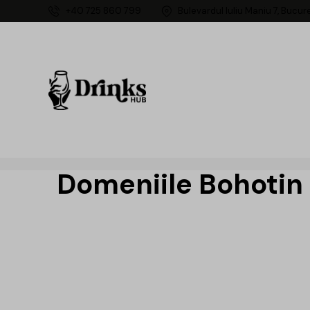
+40 725 860 799
Bulevardul Iuliu Maniu 7, Bucur
Domeniile Bohotin