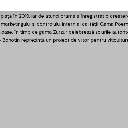
AS Bucium din județul Iași. Situată în satul Bohotin, comu
roducătoare din România autorizată să utilizeze denumire
piață în 2019, iar de atunci crama a înregistrat o creștere 
rketingului și controlului intern al calității. Gama Poem
onioase, în timp ce gama Zurzur celebrează soiurile auto
 Bohotin reprezintă un proiect de viitor pentru viticul