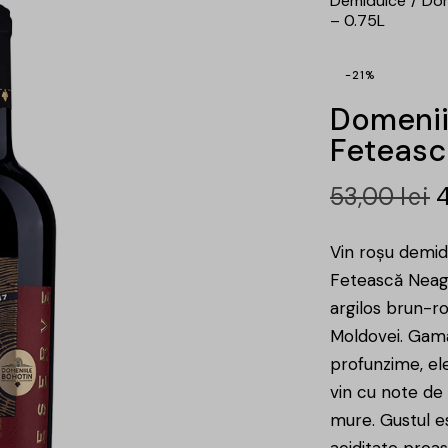
Demidulce
Dom
– 0.75L
-21%
Domenii
Feteasc
53,00
lei
Vin roșu demid
Fetească Neagr
argilos brun-ro
Moldovei. Gama
profunzime, el
vin cu note de
mure. Gustul es
aciditate proas