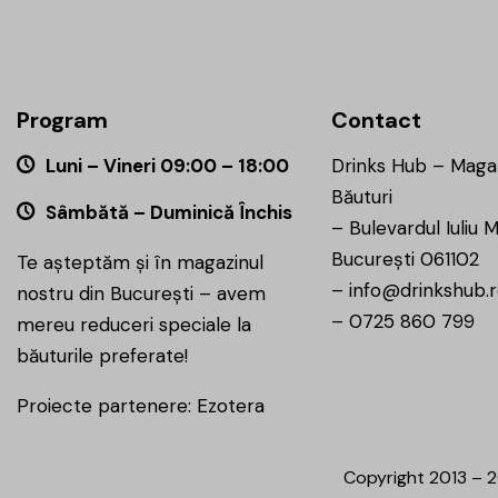
Program
Contact
Luni – Vineri 09:00 – 18:00
Drinks Hub – Maga
Băuturi
Sâmbătă – Duminică Închis
–
Bulevardul Iuliu M
București 061102
Te așteptăm și în magazinul
–
info@drinkshub.
nostru din București – avem
–
0725 860 799
mereu reduceri speciale la
băuturile preferate!
Proiecte partenere:
Ezotera
Copyright 2013 – 2