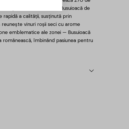
na Răducăneni, crama administrează 270 de
a de origine controlată DOC Busuioacă de
rapidă a calității, susținută prin
 reunește vinuri roșii seci cu arome
htone emblematice ale zonei — Busuioacă
tura românească, îmbinând pasiunea pentru