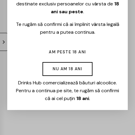
destinate exclusiv persoanelor cu vârsta de
18
Comparat cu varianta
demisec
, vinul demidulce este
ani sau peste
.
mai prezent ca dulceață și mai puțin orientat spre
Te rugăm să confirmi că ai împlinit vârsta legală
mâncare. Este mai potrivit pentru momente relaxate
pentru a putea continua.
decât pentru mese complete.
În raport cu vinurile
dulci
, stilul demidulce rămâne mai
AM PESTE 18 ANI
echilibrat. Nu este la fel de concentrat și poate fi
consumat mai ușor.
NU AM 18 ANI
Vinul roșu demidulce este ales de obicei când:
Drinks Hub comercializează băuturi alcoolice.
vinul este consumat separat
Pentru a continua pe site, te rugăm să confirmi
se caută un gust mai rotund
că ai cel puțin
18 ani
.
mesele sunt simple sau inexistente