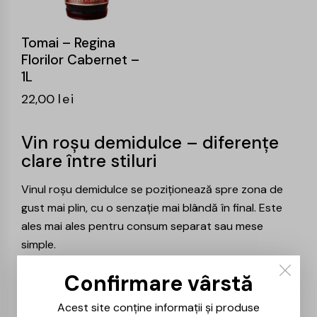
Tomai – Regina
Florilor Cabernet –
1L
22,00
lei
Vin roșu demidulce – diferențe
clare între stiluri
Vinul roșu demidulce se poziționează spre zona de
gust mai plin, cu o senzație mai blândă în final. Este
ales mai ales pentru consum separat sau mese
simple.
Față de stilul
sec
, demidulcele aduce mai multă
Confirmare vârstă
rotunjime și mai puțină fermitate. Diferența se simte
Acest site conține informații și produse
imediat pentru cei care evită gusturile intense.