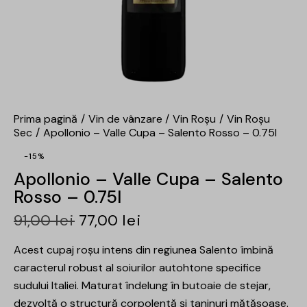
Prima pagină
Vin de vânzare
Vin Roșu
Vin Roșu
Sec
Apollonio – Valle Cupa – Salento Rosso – 0.75l
-15%
Apollonio – Valle Cupa – Salento
Rosso – 0.75l
91,00
lei
77,00
lei
Acest cupaj roșu intens din regiunea Salento îmbină
caracterul robust al soiurilor autohtone specifice
sudului Italiei. Maturat îndelung în butoaie de stejar,
dezvoltă o structură corpolentă și taninuri mătăsoase.