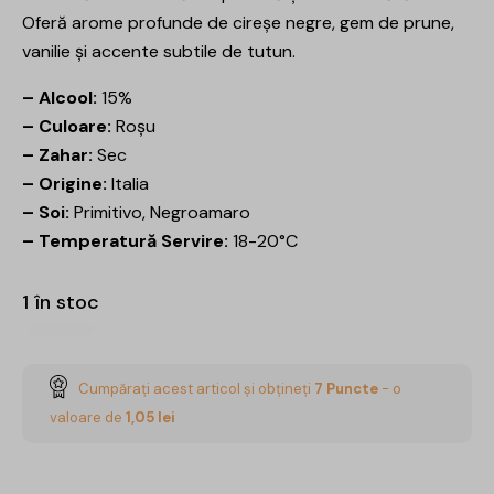
Oferă arome profunde de cireșe negre, gem de prune,
vanilie și accente subtile de tutun.
– Alcool:
15%
– Culoare:
Roșu
– Zahar:
Sec
– Origine:
Italia
– Soi:
Primitivo, Negroamaro
– Temperatură Servire:
18-20°C
1 în stoc
Cumpărați acest articol și obțineți
7
Puncte
- o
valoare de
1,05
lei