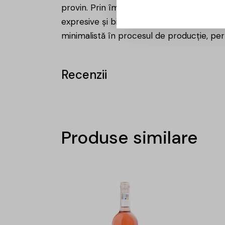
provin. Prin îmbinarea metodelor tradițion
expresive și bine echilibrate. Filosofia p
minimalistă în procesul de producție, perm
Recenzii
Produse similare