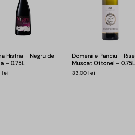
a Histria – Negru de
Domeniile Panciu – Rise
ia – 0.75L
Muscat Ottonel – 0.75
0
lei
33,00
lei