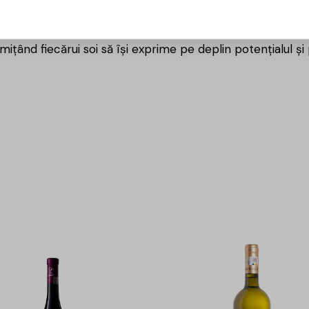
ale de îngrijire a viței de vie cu tehnici moderne de vinif
roducătorului pune accent pe respectul pentru natură, sel
ițând fiecărui soi să își exprime pe deplin potențialul și