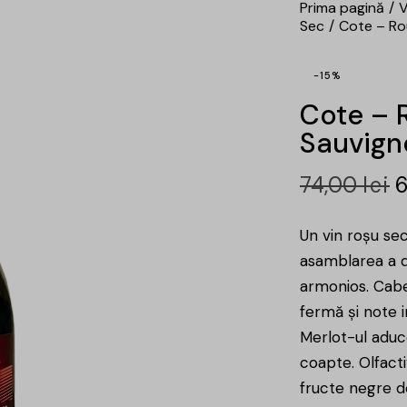
Prima pagină
V
Sec
Cote – Ro
-15%
Cote – 
Sauvigno
74,00
lei
Un vin roșu sec
asamblarea a d
armonios. Cabe
fermă și note 
Merlot-ul aduc
coapte. Olfact
fructe negre 