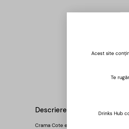
Acest site conți
Te rugăm
Descriere
Drinks Hub co
Crama Cote este un producător dedicat obți