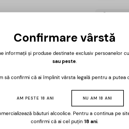
Cumpărați 
0,90
lei
Confirmare vârstă
ne informații și produse destinate exclusiv persoanelor c
sau peste
.
Ai întrebări? 
 să confirmi că ai împlinit vârsta legală pentru a putea 
Luni – Vineri
AM PESTE 18 ANI
NU AM 18 ANI
mercializează băuturi alcoolice. Pentru a continua pe sit
confirmi că ai cel puțin
18 ani
.
nerii unor vinuri de calitate, care să reflecte caracterist