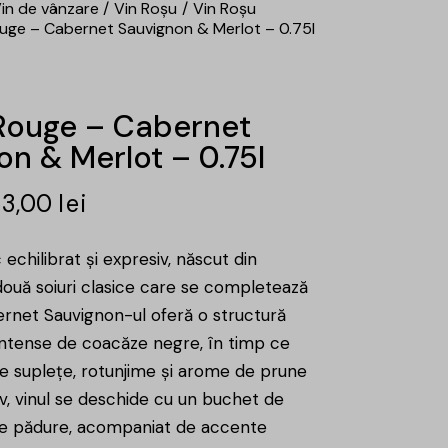
in de vânzare
Vin Roșu
Vin Roșu
uge – Cabernet Sauvignon & Merlot – 0.75l
Rouge – Cabernet
n & Merlot – 0.75l
63,00
lei
 echilibrat și expresiv, născut din
ouă soiuri clasice care se completează
rnet Sauvignon-ul oferă o structură
intense de coacăze negre, în timp ce
e suplețe, rotunjime și arome de prune
iv, vinul se deschide cu un buchet de
de pădure, acompaniat de accente