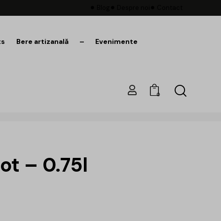
Blog
Despre noi
Contact
ts
Bere artizanală
–
Evenimente
0
t – 0.75l