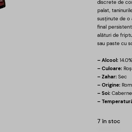
discrete de co
palat, taninuril
susținute de o
final persisten
alături de frip
sau paste cu s
– Alcool:
14.0
– Culoare:
Roș
– Zahar:
Sec
– Origine:
Rom
– Soi:
Cabernet
– Temperatură
7 în stoc