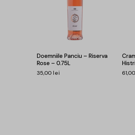
Doemniile Panciu – Riserva
Cram
Rose – 0.75L
Histr
35,00
lei
61,0