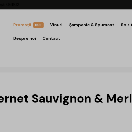
ești 061102
Promoții
Vinuri
Șampanie & Spumant
Spiri
HOT
Despre noi
Contact
rnet Sauvignon & Merlo