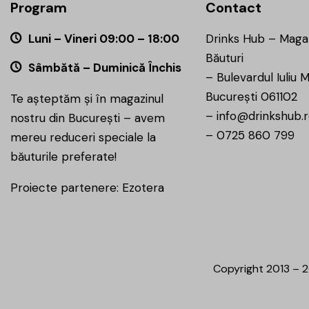
Program
Contact
Luni – Vineri 09:00 – 18:00
Drinks Hub – Maga
Băuturi
Sâmbătă – Duminică Închis
–
Bulevardul Iuliu M
București 061102
Te așteptăm și în magazinul
–
info@drinkshub.
nostru din București – avem
–
0725 860 799
mereu reduceri speciale la
băuturile preferate!
Proiecte partenere:
Ezotera
Copyright 2013 – 2