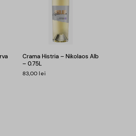
rva
Crama Histria – Nikolaos Alb
L
– 0.75L
83,00
lei