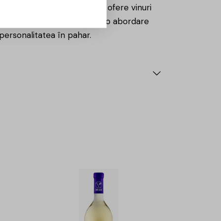
icație, crama își propune să ofere vinuri
ecția atentă a strugurilor și o abordare
 personalitatea în pahar.