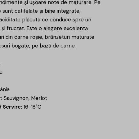
ndimente și ușoare note de maturare. Pe
e sunt catifelate și bine integrate,
 aciditate plăcută ce conduce spre un
t și fructat. Este o alegere excelentă
turi din carne roșie, brânzeturi maturate
osuri bogate, pe bază de carne.
%
u
ânia
 Sauvignon, Merlot
 Servire:
16-18°C