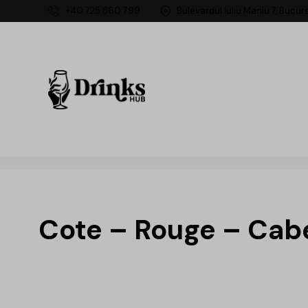
+40 725 860 799
Bulevardul Iuliu Maniu 7, Bucur
Cote – Rouge – Cabe