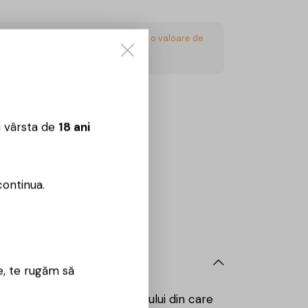
acest articol și obțineți
6
Puncte
- o valoare de
CUMPĂRĂ
u vârsta de
18 ani
Sună aici:
0725860799
continua.
 09:00 – 18:00
e, te rugăm să
icile specifice ale terroir-ului din care