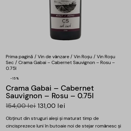
Prima pagină
Vin de vânzare
Vin Roșu
Vin Roșu
Sec
Crama Gabai – Cabernet Sauvignon – Rosu –
0.75l
-15%
Crama Gabai – Cabernet
Sauvignon – Rosu – 0.75l
154,00
lei
131,00
lei
Obținut din struguri aleși și maturat timp de
cincisprezece luni în butoaie noi de stejar românesc și