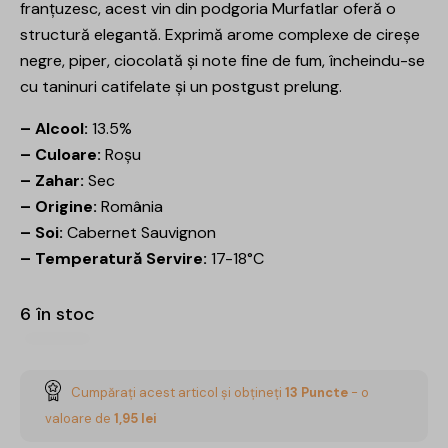
franțuzesc, acest vin din podgoria Murfatlar oferă o
structură elegantă. Exprimă arome complexe de cireșe
negre, piper, ciocolată și note fine de fum, încheindu-se
cu taninuri catifelate și un postgust prelung.
– Alcool:
13.5%
– Culoare:
Roșu
– Zahar:
Sec
– Origine:
România
– Soi:
Cabernet Sauvignon
– Temperatură Servire:
17-18°C
6 în stoc
Cumpărați acest articol și obțineți
13
Puncte
- o
valoare de
1,95
lei