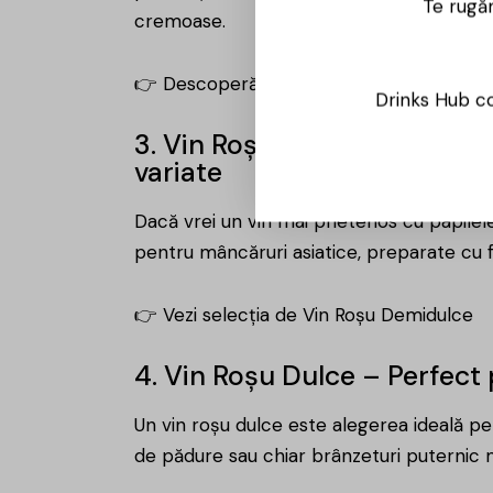
Te rugăm
cremoase.
👉 Descoperă gama noastră de
Vin Roș
Drinks Hub co
3. Vin Roșu Demidulce – Ale
variate
Dacă vrei un vin mai prietenos cu papilel
pentru mâncăruri asiatice, preparate cu f
👉 Vezi selecția de
Vin Roșu Demidulce
4. Vin Roșu Dulce – Perfect
Un vin roșu dulce este alegerea ideală pen
de pădure sau chiar brânzeturi puternic 