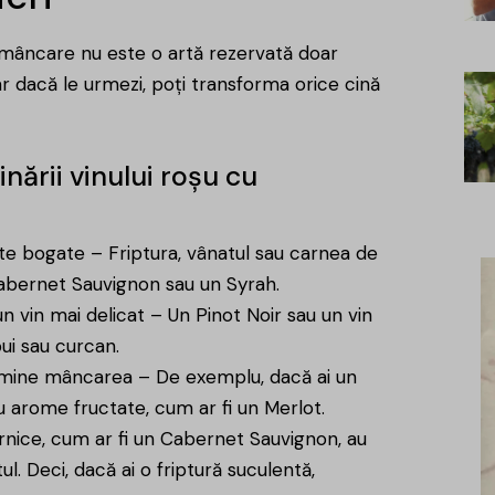
e mâncare nu este o artă rezervată doar
iar dacă le urmezi, poți transforma orice cină
nării vinului roșu cu
ate bogate – Friptura, vânatul sau carnea de
Cabernet Sauvignon sau un Syrah.
 vin mai delicat – Un Pinot Noir sau un vin
i sau curcan.
omine mâncarea – De exemplu, dacă ai un
 arome fructate, cum ar fi un Merlot.
ernice, cum ar fi un Cabernet Sauvignon, au
l. Deci, dacă ai o friptură suculentă,