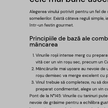
Alegerea vinului potrivit pentru un fel d
somelierilor. Există câteva reguli simple, 
într-un festin gourmet.
Principiile de bază ale combi
mâncarea
Vinurile roșii intense merg cu prepar
vită cer un vin roșu sec, precum un 
Mâncărurile mai ușoare au nevoie de un
roșu demisec va merge excelent cu pu
Vinul trebuie să completeze, nu să d
preparat condimentat, alege un vin cu
Pont de la N°145: Vinurile cu taninuri put
nevoie de grăsime pentru a echilibra gustu