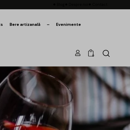
Blog
Despre noi
Contact
ts
Bere artizanală
–
Evenimente
0