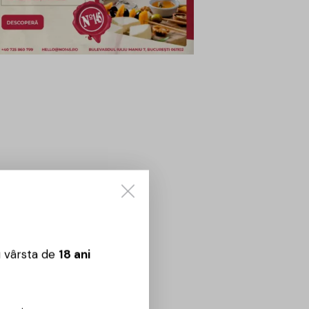
u vârsta de
18 ani