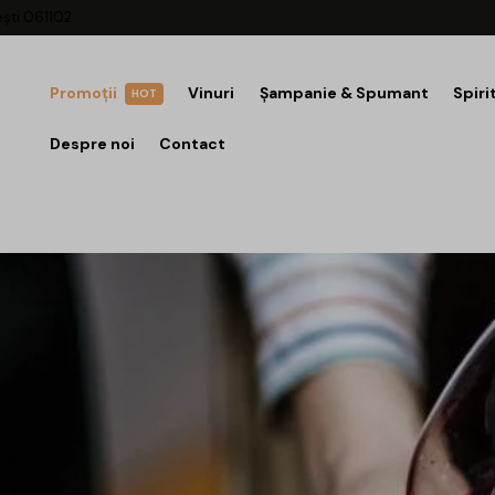
ești 061102
Promoții
Vinuri
Șampanie & Spumant
Spiri
HOT
Despre noi
Contact