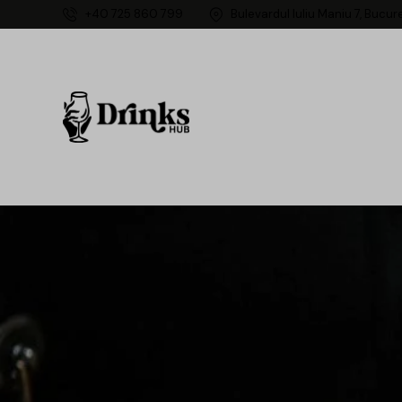
+40 725 860 799
Bulevardul Iuliu Maniu 7, Bucur