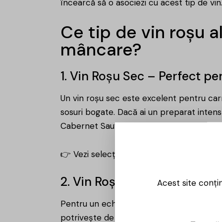
încearcă să o asociezi cu acest tip de vin
Ce tip de vin roșu a
mâncare?
1. Vin Roșu Sec – Perfect p
Un vin roșu sec este excelent pentru car
sosuri bogate. Dacă ai un preparat inten
Cabernet Sauvignon sau Syrah sunt alege
👉 Vezi selecția noastră de
Vin Roșu Sec
2. Vin Roșu Demisec – Ideal
Acest site conți
Pentru un echilibru perfect între prospe
potrivește de minune cu pui, curcan, mâ