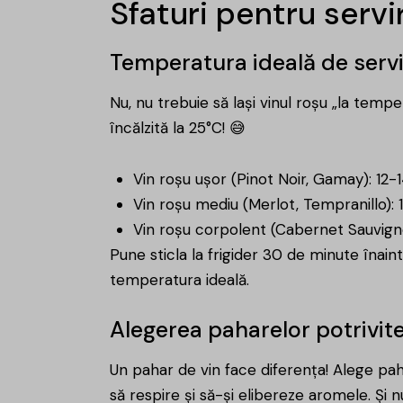
Sfaturi pentru servi
Temperatura ideală de serv
Nu, nu trebuie să lași vinul roșu „la temp
încălzită la 25°C! 😅
Vin roșu ușor (Pinot Noir, Gamay): 12-
Vin roșu mediu (Merlot, Tempranillo): 
Vin roșu corpolent (Cabernet Sauvigno
Pune sticla la frigider 30 de minute înain
temperatura ideală.
Alegerea paharelor potrivit
Un pahar de vin face diferența! Alege pah
să respire și să-și elibereze aromele. Și 