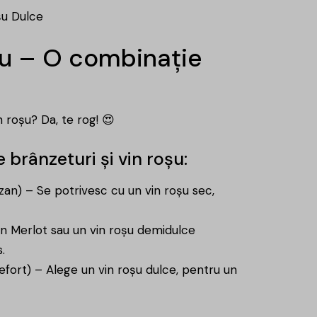
șu Dulce
oșu – O combinație
 roșu? Da, te rog! 😍
brânzeturi și vin roșu:
an) – Se potrivesc cu un vin roșu sec,
n Merlot sau un vin roșu demidulce
.
efort) – Alege un vin roșu dulce, pentru un