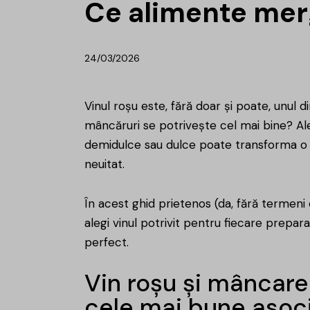
Ce alimente merg
24/03/2026
Vinul roșu
este, fără doar și poate, unul di
mâncăruri se potrivește cel mai bine? Al
demidulce sau dulce poate transforma o 
neuitat.
În acest ghid prietenos (da, fără termeni
alegi vinul potrivit pentru fiecare prepara
perfect.
Vin roșu și mâncare
cele mai bune asoci