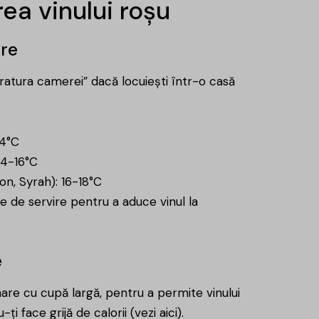
rea vinului roșu
ire
eratura camerei” dacă locuiești într-o casă
14°C
14-16°C
n, Syrah): 16-18°C
te de servire pentru a aduce vinul la
e
are cu cupă largă, pentru a permite vinului
nu-ți face
grijă de calorii (vezi aici)
.