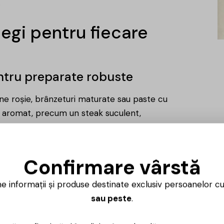
.
legi pentru fiecare
entru preparate robuste
ne roșie, brânzeturi maturate sau paste cu
s aromat, precum un steak suculent,
ri perfecte.
Confirmare vârstă
 pentru preparate echilibrate
ne informații și produse destinate exclusiv persoanelor c
sau peste
.
țime și aromă, un vin roșu demisec se
ncăruri mediteraneene sau paste cu sosuri