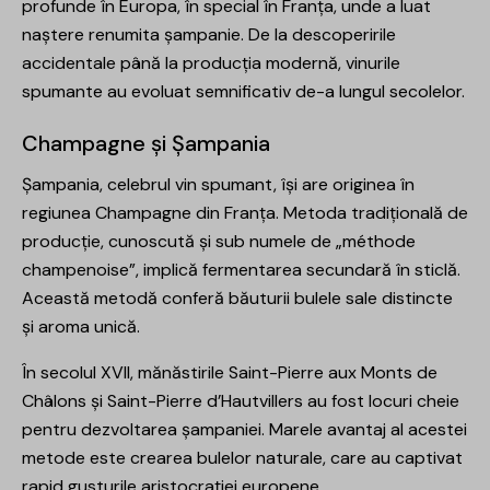
profunde în Europa, în special în Franța, unde a luat
naștere renumita șampanie. De la descoperirile
accidentale până la producția modernă, vinurile
spumante au evoluat semnificativ de-a lungul secolelor.
Champagne și Șampania
Șampania, celebrul vin spumant, își are originea în
regiunea Champagne din Franța. Metoda tradițională de
producție, cunoscută și sub numele de „méthode
champenoise”, implică fermentarea secundară în sticlă.
Această metodă conferă băuturii bulele sale distincte
și aroma unică.
În secolul XVII, mănăstirile Saint-Pierre aux Monts de
Châlons și Saint-Pierre d’Hautvillers au fost locuri cheie
pentru dezvoltarea șampaniei. Marele avantaj al acestei
metode este crearea bulelor naturale, care au captivat
rapid gusturile aristocrației europene.