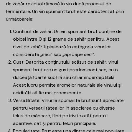
de zahăr rezidual rămasă în vin după procesul de
fermentare. Un vin spumant brut este caracterizat prin
următoarele:
Conținut de zahăr: Un vin spumant brut conține de
obicei între 0 și 12 grame de zahăr per litru. Acest
nivel de zahăr îl plasează în categoria vinurilor
considerate „seci” sau „aproape seci”.
Gust: Datorită conținutului scăzut de zahăr, vinul
spumant brut are un gust predominant sec, cu o
dulceață foarte subtilă sau chiar imperceptibilă.
Acest lucru permite aromelor naturale ale vinului și
acidității să fie mai proeminente.
Versatilitate: Vinurile spumante brut sunt apreciate
pentru versatilitatea lor în asocierea cu diverse
feluri de mâncare, fiind potrivite atât pentru
aperitive, cât și pentru feluri principale.
Popularitate: Brut este una dintre cele mai populare