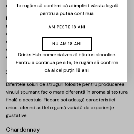
cu peste 50 de grame pe litru.
Te rugăm să confirmi că ai împlinit vârsta legală
pentru a putea continua.
Extra Dry
poate induce în eroare, deoarece deși
numele ar sugera un vin uscat, această categorie
AM PESTE 18 ANI
conține între 12 și 17 grame de zahăr pe litru, fiind mai
dulce decât brutul. Este o alegere potrivită pentru cei
NU AM 18 ANI
ce preferă puțină dulceață în vinurile lor, oferind o
Drinks Hub comercializează băuturi alcoolice.
experiență plăcută în combinație cu diverse deserturi.
Pentru a continua pe site, te rugăm să confirmi
că ai cel puțin
18 ani
.
Soiuri de Struguri și Deosebirile lor
Diferitele soiuri de struguri folosite pentru producerea
vinului spumant fac o mare diferență în aroma și textura
finală a acestuia. Fiecare soi adaugă caracteristici
unice, oferind astfel o gamă variată de experiențe
gustative.
Chardonnay