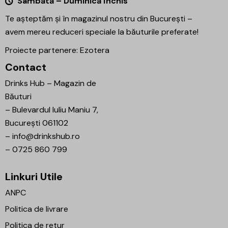
Sâmbătă – Duminică Închis
Te așteptăm și în magazinul nostru din București –
avem mereu reduceri speciale la băuturile preferate!
Proiecte partenere:
Ezotera
Contact
Drinks Hub – Magazin de
Băuturi
–
Bulevardul Iuliu Maniu 7,
București 061102
–
info@drinkshub.ro
–
0725 860 799
Linkuri Utile
ANPC
Politica de livrare
Politica de retur