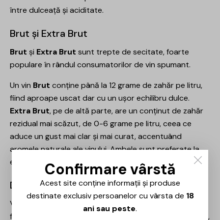
între dulceață și aciditate.
Brut și Extra Brut
Brut
și
Extra Brut
sunt trepte de secitate, foarte
populare în rândul consumatorilor de vin spumant.
Un vin
Brut
conține până la 12 grame de zahăr pe litru,
fiind aproape uscat dar cu un ușor echilibru dulce.
Extra Brut
, pe de altă parte, are un conținut de zahăr
rezidual mai scăzut, de 0-6 grame pe litru, ceea ce
aduce un gust mai clar și mai curat, accentuând
aromele naturale ale vinului. Ambele sunt preferate la
evenimente elegante sau mese speciale.
Confirmare vârstă
Acest site conține informații și produse
Dulce și Extra Dry
destinate exclusiv persoanelor cu vârsta de
18
Vinurile
Dulce
sunt pentru cei care iubesc vinurile
ani sau peste
.
foarte dulci. Acestea au cel mai mare conținut de zahăr,