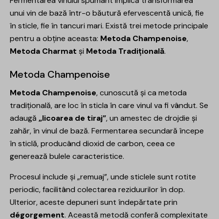
Fermentarea vinului spumant implică transformarea
unui vin de bază într-o băutură efervescentă unică, fie
în sticle, fie în tancuri mari. Există trei metode principale
pentru a obține aceasta:
Metoda Champenoise
,
Metoda Charmat
și
Metoda Tradițională
.
Metoda Champenoise
Metoda Champenoise
, cunoscută și ca metoda
tradițională, are loc în sticla în care vinul va fi vândut. Se
adaugă
„licoarea de tiraj”
, un amestec de drojdie și
zahăr, în vinul de bază. Fermentarea secundară începe
în sticlă, producând dioxid de carbon, ceea ce
generează bulele caracteristice.
Procesul include și „remuaj”, unde sticlele sunt rotite
periodic, facilitând colectarea reziduurilor în dop.
Ulterior, aceste depuneri sunt îndepărtate prin
dégorgement
. Această metodă conferă complexitate