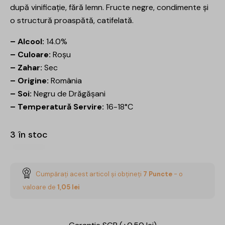
după vinificație, fără lemn. Fructe negre, condimente și
o structură proaspătă, catifelată.
– Alcool:
14.0%
– Culoare:
Roșu
– Zahar:
Sec
– Origine:
România
– Soi:
Negru de Drăgășani
– Temperatură Servire:
16-18°C
3 în stoc
Cumpărați acest articol și obțineți
7
Puncte
- o
valoare de
1,05
lei