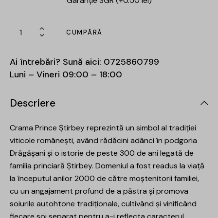
Garanție SGR (+0.50 lei)
CUMPĂRĂ
Ai întrebări? Sună aici:
0725860799
Luni – Vineri 09:00 – 18:00
Descriere
Crama Prince Știrbey reprezintă un simbol al tradiției
viticole românești, având rădăcini adânci în podgoria
Drăgășani și o istorie de peste 300 de ani legată de
familia princiară Știrbey. Domeniul a fost readus la viață
la începutul anilor 2000 de către moștenitorii familiei,
cu un angajament profund de a păstra și promova
soiurile autohtone tradiționale, cultivând și vinificând
fiecare soi separat pentru a-i reflecta caracterul