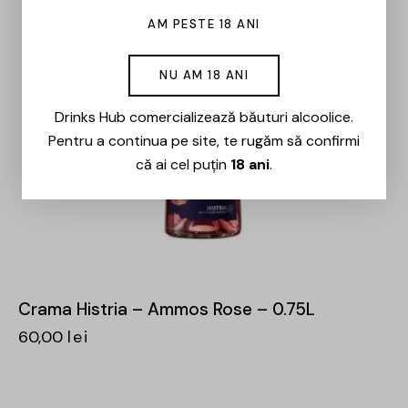
AM PESTE 18 ANI
NU AM 18 ANI
Drinks Hub comercializează băuturi alcoolice.
Pentru a continua pe site, te rugăm să confirmi
că ai cel puțin
18 ani
.
Crama Histria – Ammos Rose – 0.75L
60,00
lei