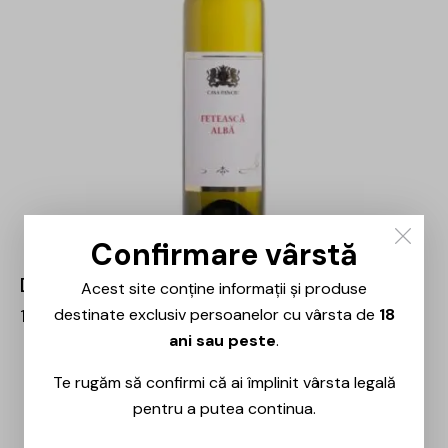
Confirmare vârstă
Domeniile Panciu – Fetească Albă – 0.75L
Acest site conține informații și produse
destinate exclusiv persoanelor cu vârsta de
18
17,00
lei
ani sau peste
.
Te rugăm să confirmi că ai împlinit vârsta legală
pentru a putea continua.