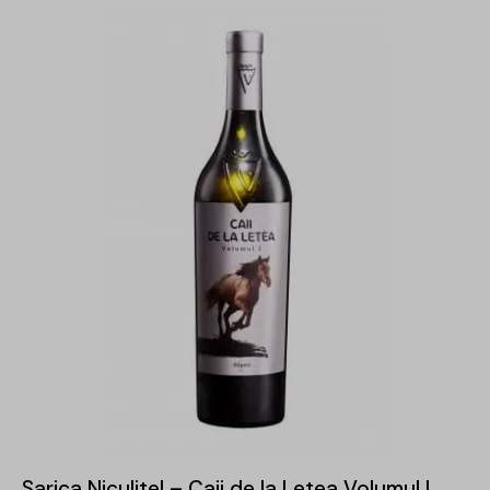
-31%
Sarica Niculitel – Caii de la Letea Volumul I