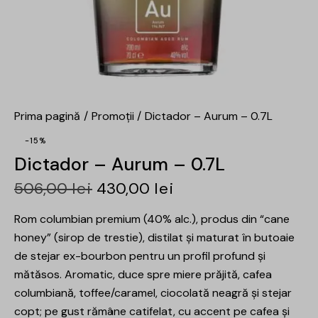
Prima pagină
Promoții
Dictador – Aurum – 0.7L
-15%
Dictador – Aurum – 0.7L
506,00
lei
430,00
lei
Rom columbian premium (40% alc.), produs din “cane
honey” (sirop de trestie), distilat și maturat în butoaie
de stejar ex-bourbon pentru un profil profund și
mătăsos. Aromatic, duce spre miere prăjită, cafea
columbiană, toffee/caramel, ciocolată neagră și stejar
copt; pe gust rămâne catifelat, cu accent pe cafea și