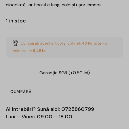
ciocolată, iar finalul e lung, cald și ușor lemnos.
1 în stoc
Cumpărați acest articol și obțineți
43
Puncte
- o
valoare de
6,45
lei
Garanție SGR (+0.50 lei)
CUMPĂRĂ
Ai întrebări? Sună aici:
0725860799
Luni – Vineri 09:00 – 18:00