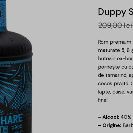
Duppy S
209,00
lei
Rom premium di
maturate 5, 8 și
butoaie ex-bou
pornește cu ca
de tamarind, ap
cocos prăjită.
lapte, caise, v
final.
– Alcool:
40%
– Origine:
Barb