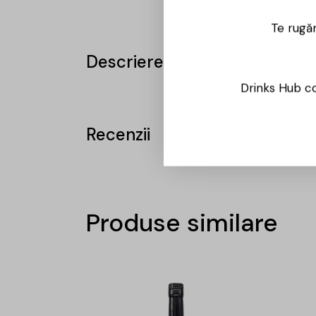
Te rugăm
Descriere
Drinks Hub co
Recenzii
Produse similare
-15%
-