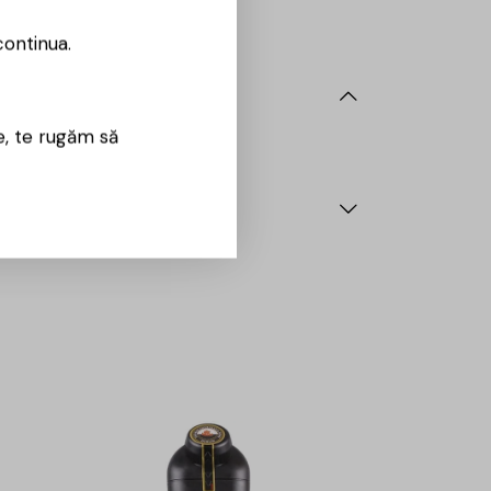
continua.
e, te rugăm să
5%
-15%