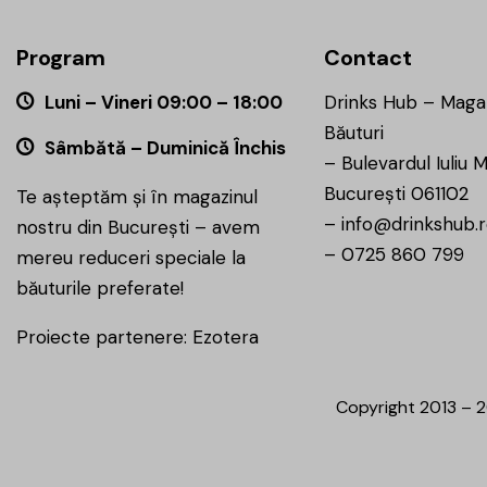
Program
Contact
Luni – Vineri 09:00 – 18:00
Drinks Hub – Maga
Băuturi
Sâmbătă – Duminică Închis
–
Bulevardul Iuliu M
București 061102
Te așteptăm și în magazinul
–
info@drinkshub.
nostru din București – avem
–
0725 860 799
mereu reduceri speciale la
băuturile preferate!
Proiecte partenere:
Ezotera
Copyright 2013 – 2