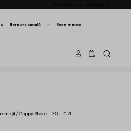
Blog
Despre noi
Contact
ts
Bere artizanală
–
Evenimente
0
romoții
Duppy Share – XO – 0.7L