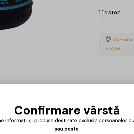
1 în stoc
Cumpărați 
2,55
lei
CUMPĂ
Confirmare vârstă
ne informații și produse destinate exclusiv persoanelor c
Ai întrebări? 
sau peste
.
Luni – Vineri