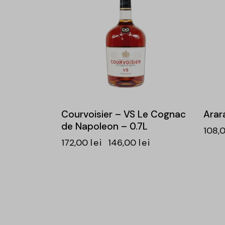
Courvoisier – VS Le Cognac
Arara
de Napoleon – 0.7L
108,
172,00
lei
146,00
lei