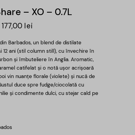
hare – XO – 0.7L
177,00
lei
n Barbados, un blend de distilate
 12 ani (stil column still), cu învechire în
rbon și îmbuteliere în Anglia. Aromatic,
ramel catifelat și o notă ușor acrișoară
oi vin nuanțe florale (violete) și nucă de
 Gustul duce spre fudge/ciocolată cu
anilie și condimente dulci, cu stejar cald pe
ados