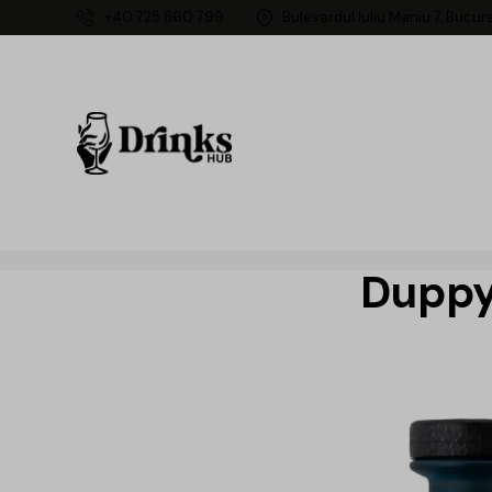
+40 725 860 799
Bulevardul Iuliu Maniu 7, Bucur
Duppy