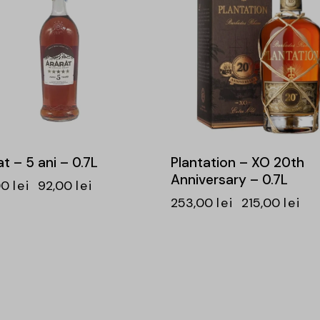
t – 5 ani – 0.7L
Plantation – XO 20th
Anniversary – 0.7L
00
lei
92,00
lei
253,00
lei
215,00
lei