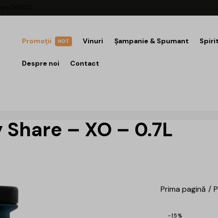
ești 061102
Promoții
Vinuri
Șampanie & Spumant
Spiri
HOT
Despre noi
Contact
 Share – XO – 0.7L
Prima pagină
P
-15%