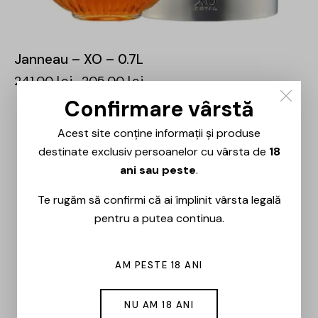
Janneau – XO – 0.7L
241,00
lei
205,00
lei
Confirmare vârstă
-15%
Acest site conține informații și produse
destinate exclusiv persoanelor cu vârsta de
18
ani sau peste
.
Te rugăm să confirmi că ai împlinit vârsta legală
pentru a putea continua.
AM PESTE 18 ANI
NU AM 18 ANI