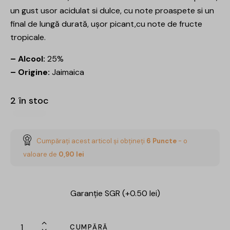
un gust usor acidulat si dulce, cu note proaspete si un
final de lungă durată, ușor picant,cu note de fructe
tropicale.
– Alcool:
25%
– Origine:
Jaimaica
2 în stoc
Cumpărați acest articol și obțineți
6
Puncte
- o
valoare de
0,90
lei
Garanție SGR (+0.50 lei)
CUMPĂRĂ