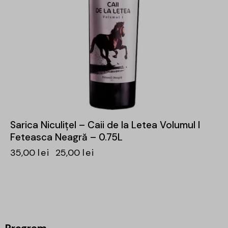
Sarica Niculițel – Caii de la Letea Volumul I
Feteasca Neagră – 0.75L
35,00
lei
25,00
lei
Program