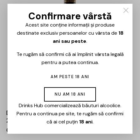
Confirmare vârstă
Acest site conține informații și produse
destinate exclusiv persoanelor cu vârsta de
18
ani sau peste
.
Te rugăm să confirmi că ai împlinit vârsta legală
pentru a putea continua.
AM PESTE 18 ANI
NU AM 18 ANI
Drinks Hub comercializează băuturi alcoolice.
Domeniile Prince Matei – Petit Matei Merlot
Pentru a continua pe site, te rugăm să confirmi
2017 – 0.75L
că ai cel puțin
18 ani
.
64,00
lei
45,00
lei