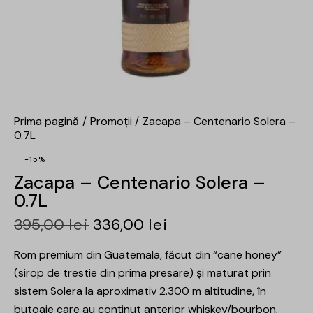
Prima pagină
Promoții
Zacapa – Centenario Solera –
0.7L
-15%
Zacapa – Centenario Solera –
0.7L
395,00
lei
336,00
lei
Rom premium din Guatemala, făcut din “cane honey”
(sirop de trestie din prima presare) și maturat prin
sistem Solera la aproximativ 2.300 m altitudine, în
butoaie care au conținut anterior whiskey/bourbon,