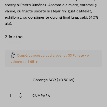
sherry și Pedro Ximénez. Aromatic e miere, caramel și
vanilie, cu fructe uscate și stejar fin; gust catifelat,
echilibrat, cu condimente dulci și final lung, cald. (40%
alc).
2 în stoc
Cumpărați acest articol și obțineți
33
Puncte
- o
valoare de
4,95
lei
Garanție SGR (+0.50 lei)
CUMPĂRĂ