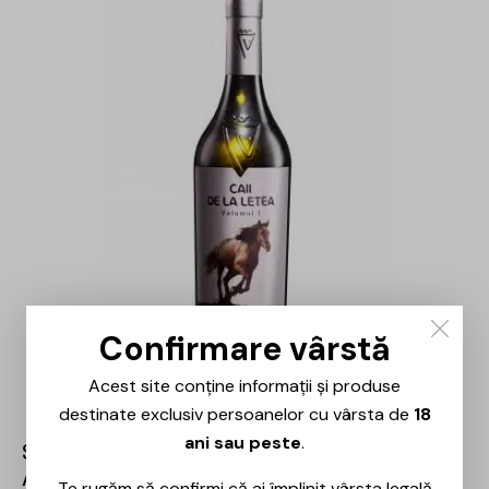
-31%
Confirmare vârstă
Acest site conține informații și produse
destinate exclusiv persoanelor cu vârsta de
18
ani sau peste
.
Sarica Niculitel – Caii de la Letea Volumul I
Aligote – 0.75L
Te rugăm să confirmi că ai împlinit vârsta legală