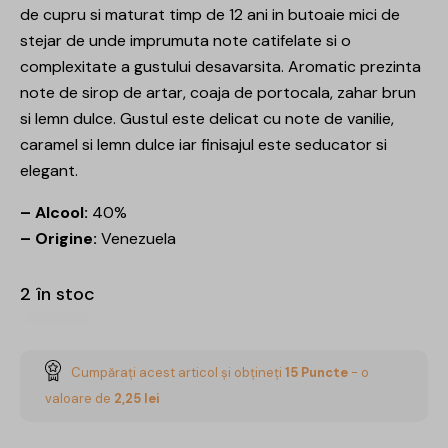
de cupru si maturat timp de 12 ani in butoaie mici de
stejar de unde imprumuta note catifelate si o
complexitate a gustului desavarsita. Aromatic prezinta
note de sirop de artar, coaja de portocala, zahar brun
si lemn dulce. Gustul este delicat cu note de vanilie,
caramel si lemn dulce iar finisajul este seducator si
elegant.
– Alcool:
40%
– Origine:
Venezuela
2 în stoc
Cumpărați acest articol și obțineți
15
Puncte
- o
valoare de
2,25
lei