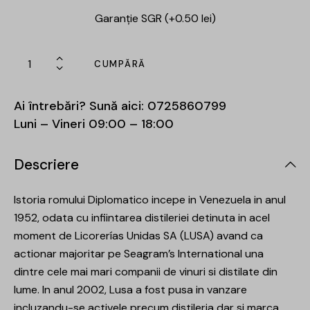
Garanție SGR (+0.50 lei)
CUMPĂRĂ
Ai întrebări? Sună aici:
0725860799
Luni – Vineri 09:00 – 18:00
Descriere
Istoria romului Diplomatico incepe in Venezuela in anul
1952, odata cu infiintarea distileriei detinuta in acel
moment de Licorerías Unidas SA (LUSA) avand ca
actionar majoritar pe Seagram’s International una
dintre cele mai mari companii de vinuri si distilate din
lume. In anul 2002, Lusa a fost pusa in vanzare
incluzandu-se activele precum distileria dar si marca