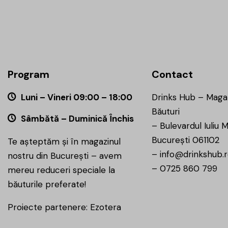
Program
Contact
Luni – Vineri 09:00 – 18:00
Drinks Hub – Maga
Băuturi
Sâmbătă – Duminică Închis
–
Bulevardul Iuliu M
București 061102
Te așteptăm și în magazinul
–
info@drinkshub.
nostru din București – avem
–
0725 860 799
mereu reduceri speciale la
băuturile preferate!
Proiecte partenere:
Ezotera