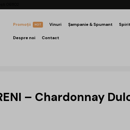
ești 061102
Promoții
Vinuri
Șampanie & Spumant
Spiri
HOT
Despre noi
Contact
RENI – Chardonnay Dulc