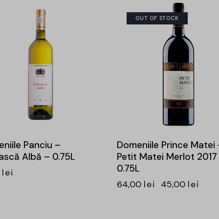
OUT OF STOCK
-3
niile Panciu –
Domeniile Prince Matei 
ască Albă – 0.75L
Petit Matei Merlot 2017
0.75L
0
lei
64,00
lei
45,00
lei