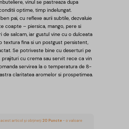
mbuteliere, vinul se pastreaza dupa
conditii optime, timp indelungat.
ben pai, cu reflexe aurii subtile, dezvaluie
e coapte – piersica, mango, pere si
i de salcam, iar gustul vine cu o dulceata
 o textura fina si un postgust persistent,
fructat. Se potriveste bine cu deserturi pe
 prajituri cu crema sau servit rece ca vin
comanda servirea la o temperatura de 8-
pastra claritatea aromelor si prospetimea.
acest articol și obțineți
20
Puncte
- o valoare