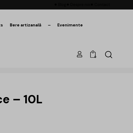
Blog
Despre noi
Contact
ts
Bere artizanală
–
Evenimente
0
e – 10L