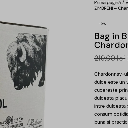
Prima pagină
V
ZIMBRENI – Cha
-9%
Bag in 
Chardon
219,00
lei
Chardonnay-ul 
dulce este un v
cucereste prin 
dulceata placut
intre dulceata s
consum cotidian
buna si practic