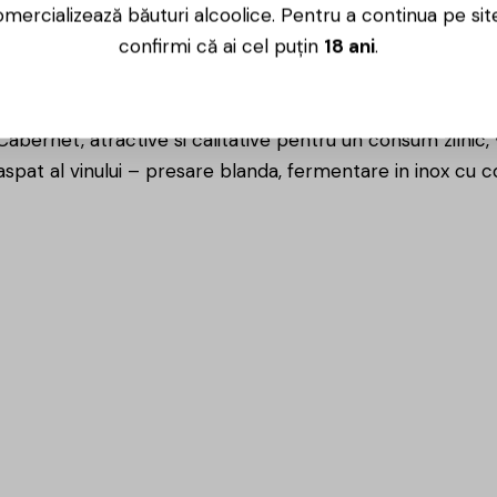
mercializează băuturi alcoolice. Pentru a continua pe sit
ne de struguri pe sezon, din soiuri clasice : Cabernet, Me
confirmi că ai cel puțin
18 ani
.
 se bazeaza pe Standardele Internationale ISO 9001 si 22
niul vinicol.
tentica pe piata moldoveneasca a vinurilor, cu un portofol
bernet, atractive si calitative pentru un consum zilnic,
aspat al vinului – presare blanda, fermentare in inox cu c