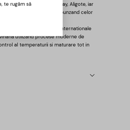
e, te rugăm să
rlot, Pinot Noir, Chardonnay, Aligote, iar
00, laboratorul cramei corespunzand celor
iu clar, dominat de soiuri internationale
 vinaria utilizand procese moderne de
ontrol al temperaturii si maturare tot in