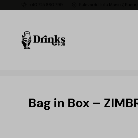
+40 725 860 799
Bulevardul Iuliu Maniu 7, Bucur
Bag in Box – ZIMB