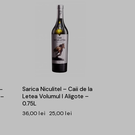
0%
-31%
Sarica Niculitel – Caii de la
–
Letea Volumul I Aligote –
 –
0.75L
36,00
lei
25,00
lei