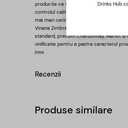
Drinks Hub co
productie ce variaza de la 2000 la 3000 to
controlul calitatii la toate de productie
mai mari cerinte ce pot fi intalnite in dome
Vinaria Zimbreni reprezinta o prezenta au
standard, precum Chardonnay, Merlot si Ca
vinificatie pentru a pastra caracterul pro
inox.
Recenzii
Produse similare