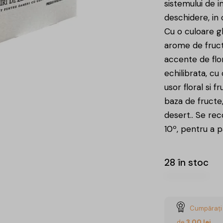
sistemului de i
deschidere, in 
Cu o culoare gl
arome de fruct
accente de flor
echilibrata, cu
usor floral si 
baza de fructe,
desert.. Se re
10º, pentru a 
28 în stoc
Cumpărați 
de
3,00
lei