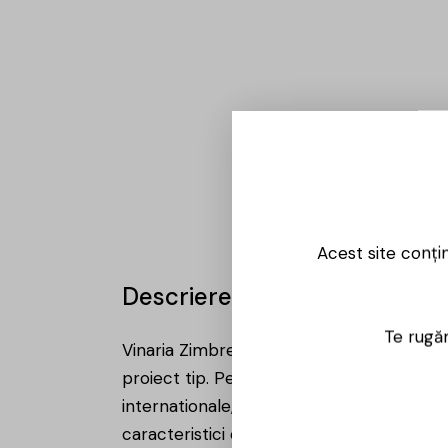
Acest site conți
Descriere
Te rugăm
Vinaria Zimbreni localizata la 30km de Chisi
proiect tip. Pe parcursul exploatarii intr
internationale, in zona vintiviticola in ca
caracteristici organoleptice exceptionale