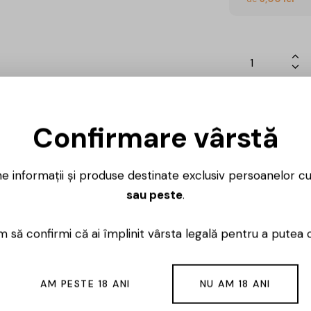
Ai întrebări? 
Confirmare vârstă
Luni – Vineri
ne informații și produse destinate exclusiv persoanelor c
sau peste
.
 să confirmi că ai împlinit vârsta legală pentru a putea 
nau, in raionul Ialovenni, o zona cu traditii si istorie viniv
eprinderii, productia vinicola a fost apreciata de experti-
re se afla vinaria, strugurii au o calitate deosebit de inalt
AM PESTE 18 ANI
NU AM 18 ANI
. Modernizarea si dotarea cramei cu utilaje moderne de vi