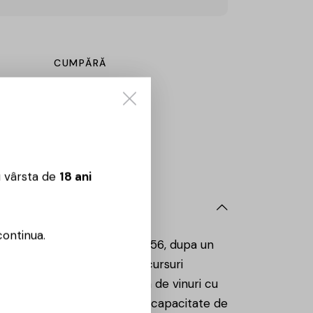
CUMPĂRĂ
Sună aici:
0725860799
 09:00 – 18:00
u vârsta de
18 ani
continua.
iticola, a fost construita in 1956, dupa un
degustatori la mai multe concursuri
a, ceea ce permite producerea de vinuri cu
nificare si stocare duc la o capacitate de