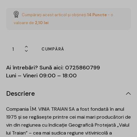
Cumpărați acest articol și obțineți
14
Puncte
- o
valoare de
2,10
lei
CUMPĂRĂ
Ai întrebări? Sună aici:
0725860799
Luni – Vineri 09:00 – 18:00
Descriere
Compania Î.M. VINIA TRAIAN SA a fost fondată în anul
1975 și se regăsește printre cei mai mari producători de
vin din regiunea cu Indicație Geografică Protejată „Valul
lui Traian” – cea mai sudica regiune vitivinicolă a