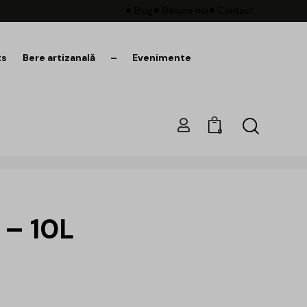
Blog
Despre noi
Contact
ts
Bere artizanală
–
Evenimente
0
 – 10L