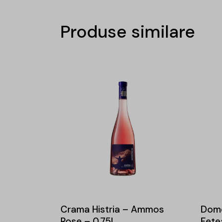
Produse similare
Crama Histria – Ammos
Dome
Rose – 0.75L
Fete