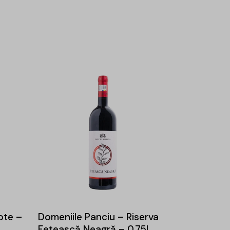
ote –
Domeniile Panciu – Riserva
Fetească Neagră – 0.75L