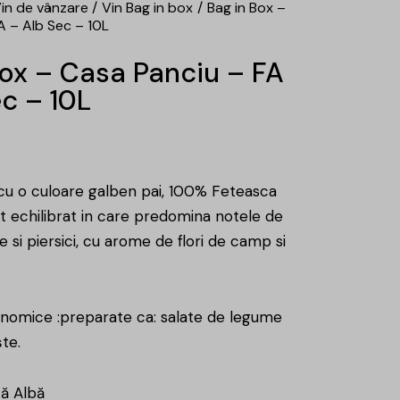
in de vânzare
Vin Bag in box
Bag in Box –
A – Alb Sec – 10L
Box – Casa Panciu – FA
c – 10L
 cu o culoare galben pai, 100% Feteasca
st echilibrat in care predomina notele de
 si piersici, cu arome de flori de camp si
onomice :preparate ca: salate de legume
te.
că Albă