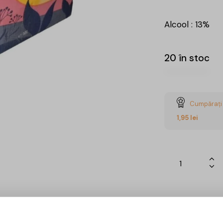
Alcool : 13%
20 în stoc
Cumpărați 
1,95
lei
Ai întrebări? 
Luni – Vineri