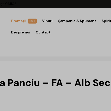
ești 061102
Promoții
Vinuri
Șampanie & Spumant
Spiri
HOT
Despre noi
Contact
a Panciu – FA – Alb Sec