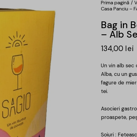
Prima pagină
V
Casa Panciu – F
Bag in 
– Alb Se
134,00
lei
Un vin alb sec
Alba, cu un gu
fagure de miere
tei.
Asocieri gastr
proaspete, peş
Soiuri : Feteas