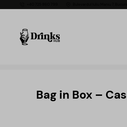
+40 725 860 799
Bulevardul Iuliu Maniu 7, Bucur
Bag in Box – Cas