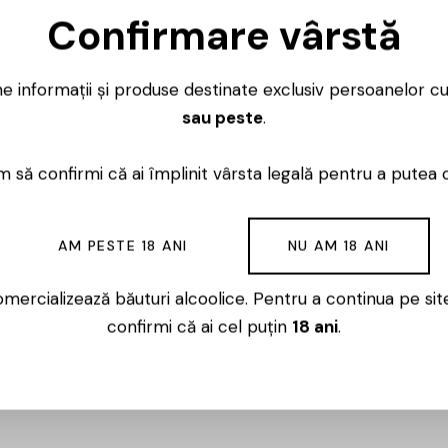
Confirmare vârstă
ne informații și produse destinate exclusiv persoanelor c
sau peste
.
a?ilor de Curbur?, localitatea ?ife?ti se g?se?te ?n mijlo
t??ile solului baticalcaric lutoargilos dezvoltat pe depozi
 să confirmi că ai împlinit vârsta legală pentru a putea 
0
 medie anual? de 10,2?
C ?i excelenta expunere la soare 
iditate din ?ar?. Sc?ldat ?n apele Putnei la vest si de cele
AM PESTE 18 ANI
NU AM 18 ANI
ce unele dintre cele mai bune vinuri albe ?i spumante din
mercializează băuturi alcoolice. Pentru a continua pe sit
confirmi că ai cel puțin
18 ani
.