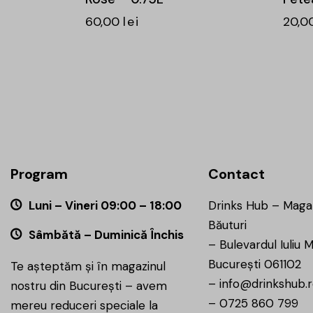
60,00
lei
20,0
Program
Contact
Luni – Vineri 09:00 – 18:00
Drinks Hub – Maga
Băuturi
Sâmbătă – Duminică Închis
–
Bulevardul Iuliu M
București 061102
Te așteptăm și în magazinul
–
info@drinkshub.
nostru din București – avem
–
0725 860 799
mereu reduceri speciale la