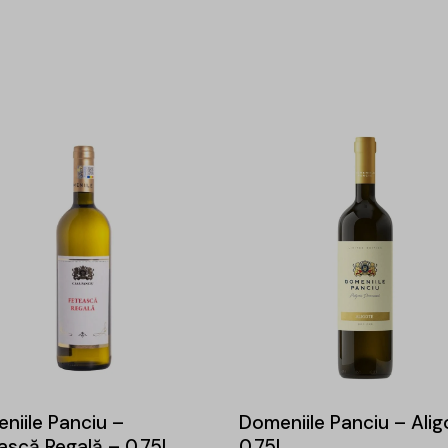
niile Panciu –
Domeniile Panciu – Alig
ască Regală – 0.75L
0.75L