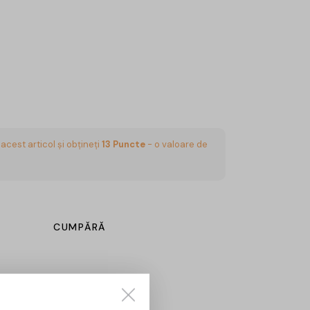
acest articol și obțineți
13
Puncte
- o valoare de
CUMPĂRĂ
Sună aici:
0725860799
 09:00 – 18:00