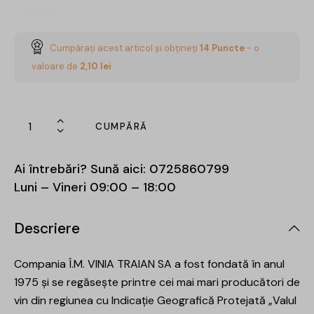
Cumpărați acest articol și obțineți
14
Puncte
- o
valoare de
2,10
lei
CUMPĂRĂ
Ai întrebări? Sună aici:
0725860799
Luni – Vineri 09:00 – 18:00
Descriere
Compania Î.M. VINIA TRAIAN SA a fost fondată în anul
1975 și se regăsește printre cei mai mari producători de
vin din regiunea cu Indicație Geografică Protejată „Valul