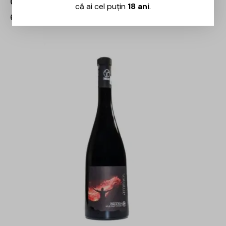
Crama Histria – Ammos Rose – 0.75L
că ai cel puțin
18 ani
.
60,00
lei