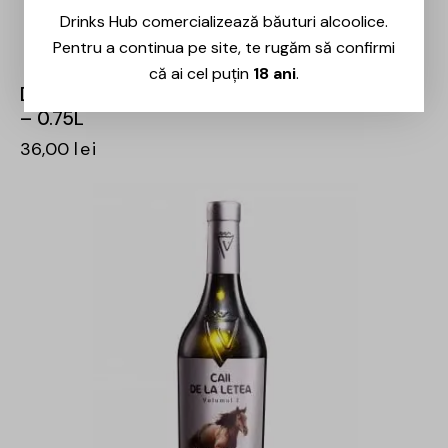
Drinks Hub comercializează băuturi alcoolice.
Pentru a continua pe site, te rugăm să confirmi
că ai cel puțin
18 ani
.
Domeniile Panciu – Riserva Băbească Neagră
– 0.75L
36,00
lei
-31%