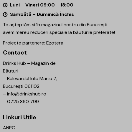
Luni – Vineri 09:00 – 18:00
Sâmbătă – Duminică Închis
Te așteptăm și în magazinul nostru din București –
avem mereu reduceri speciale la băuturile preferate!
Proiecte partenere:
Ezotera
Contact
Drinks Hub – Magazin de
Băuturi
–
Bulevardul Iuliu Maniu 7,
București 061102
–
info@drinkshub.ro
–
0725 860 799
Linkuri Utile
ANPC