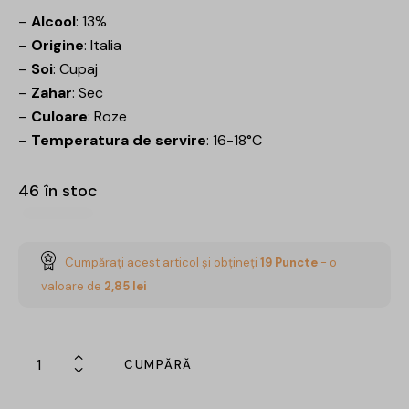
–
Alcool
: 13%
–
Origine
: Italia
–
Soi
: Cupaj
–
Zahar
: Sec
–
Culoare
: Roze
–
Temperatura de servire
: 16-18°C
46 în stoc
Cumpărați acest articol și obțineți
19
Puncte
- o
valoare de
2,85
lei
CUMPĂRĂ