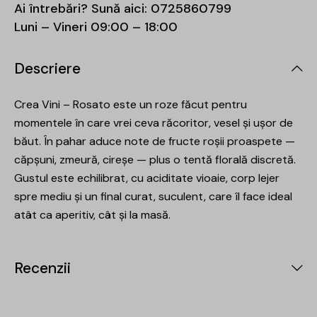
Ai întrebări? Sună aici:
0725860799
Luni – Vineri 09:00 – 18:00
Descriere
Crea Vini – Rosato este un roze făcut pentru
momentele în care vrei ceva răcoritor, vesel și ușor de
băut. În pahar aduce note de fructe roșii proaspete —
căpșuni, zmeură, cireșe — plus o tentă florală discretă.
Gustul este echilibrat, cu aciditate vioaie, corp lejer
spre mediu și un final curat, suculent, care îl face ideal
atât ca aperitiv, cât și la masă.
Recenzii