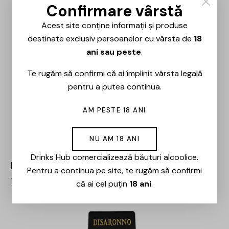
Confirmare vârstă
Acest site conține informații și produse
destinate exclusiv persoanelor cu vârsta de
18
ani sau peste
.
Te rugăm să confirmi că ai împlinit vârsta legală
pentru a putea continua.
AM PESTE 18 ANI
NU AM 18 ANI
Drinks Hub comercializează băuturi alcoolice.
Brockmans – Gin – 0.7L
Pentru a continua pe site, te rugăm să confirmi
157,00
lei
133,00
lei
că ai cel puțin
18 ani
.
-15%