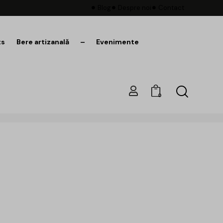
Blog
Despre noi
Contact
ts
Bere artizanală
–
Evenimente
0