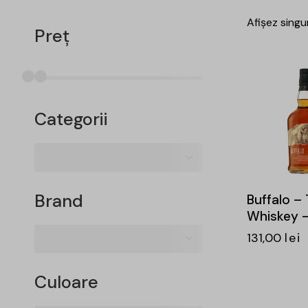
Afișez singu
Preț
-15%
Categorii
Brand
Buffalo –
Whiskey –
131,00
lei
Culoare