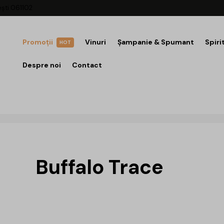
ești 061102
Promoții
Vinuri
Șampanie & Spumant
Spiri
HOT
Despre noi
Contact
Buffalo Trace