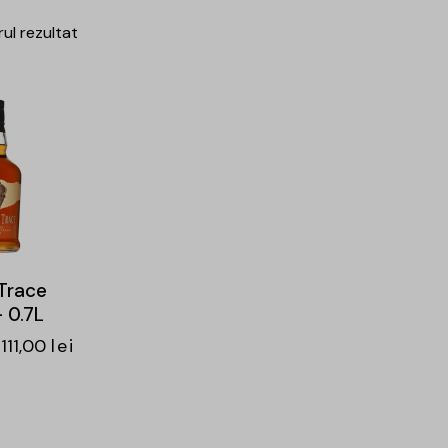
rul rezultat
 Trace
 0.7L
111,00
lei