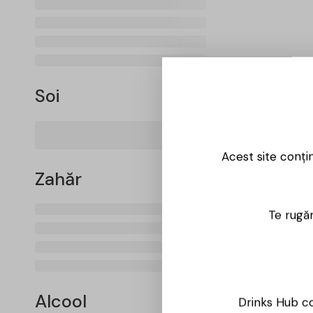
Soi
Acest site conți
Zahăr
Te rugăm
Alcool
Drinks Hub co