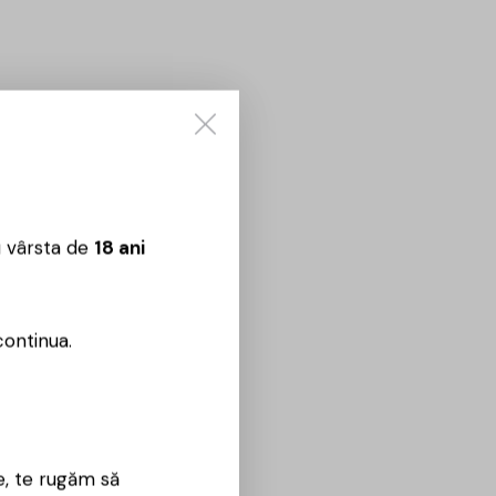
u vârsta de
18 ani
continua.
e, te rugăm să