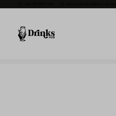
+40 725 860 799
Bulevardul Iuliu Maniu 7, Bucur