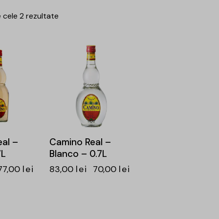
 cele 2 rezultate
-16%
al –
Camino Real –
7L
Blanco – 0.7L
77,00
lei
83,00
lei
70,00
lei