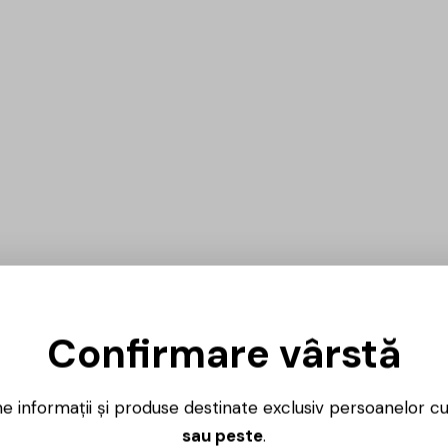
Confirmare vârstă
ne informații și produse destinate exclusiv persoanelor c
sau peste
.