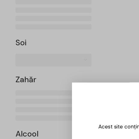
Soi
Zahăr
Acest site conți
Alcool