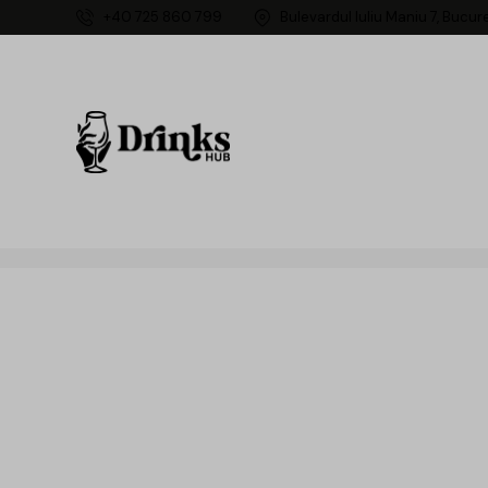
+40 725 860 799
Bulevardul Iuliu Maniu 7, Bucur