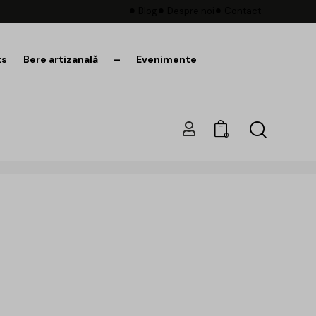
Blog
Despre noi
Contact
ts
Bere artizanală
–
Evenimente
0