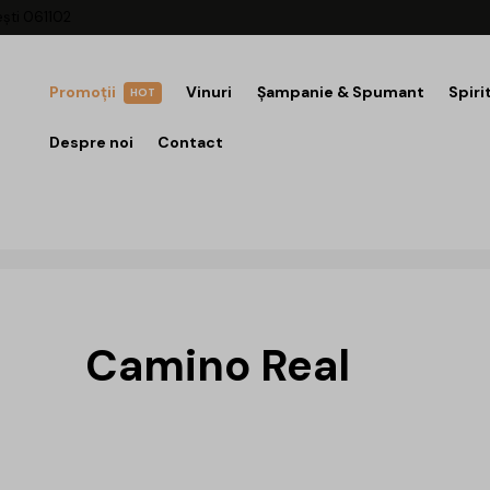
ești 061102
Promoții
Vinuri
Șampanie & Spumant
Spiri
HOT
Despre noi
Contact
Camino Real