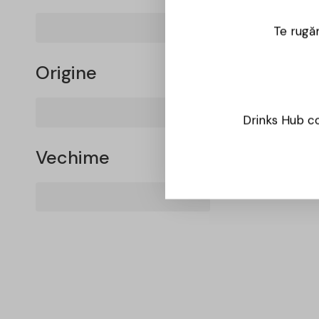
Te rugăm
Origine
Drinks Hub co
Vechime