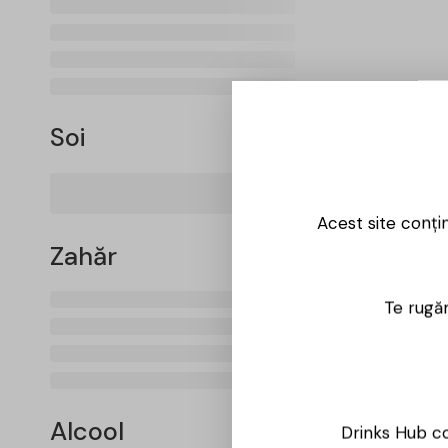
Soi
Acest site conți
Zahăr
Te rugăm
Alcool
Drinks Hub co