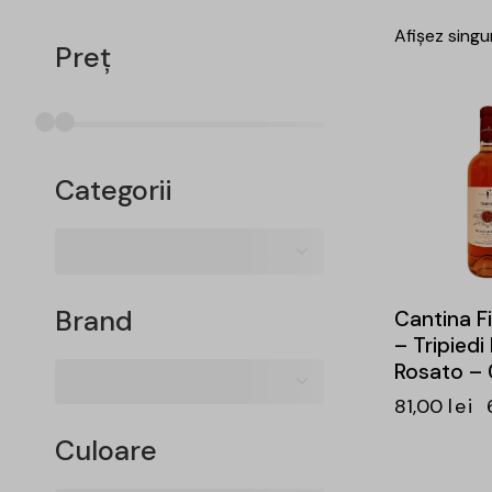
Afișez singu
Preț
-15%
Categorii
Brand
Cantina F
– Tripiedi
Rosato – 
81,00
lei
Culoare