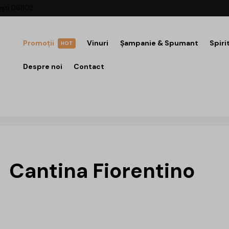
ești 061102
Promoții
Vinuri
Șampanie & Spumant
Spiri
HOT
Despre noi
Contact
Cantina Fiorentino