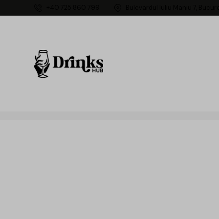
+40 725 860 799
Bulevardul Iuliu Maniu 7, Bucur