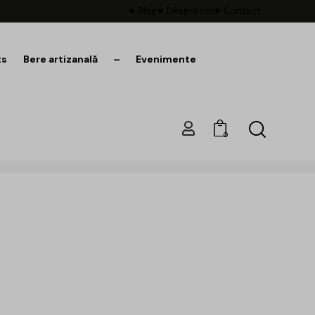
Blog
Despre noi
Contact
ts
Bere artizanală
–
Evenimente
0