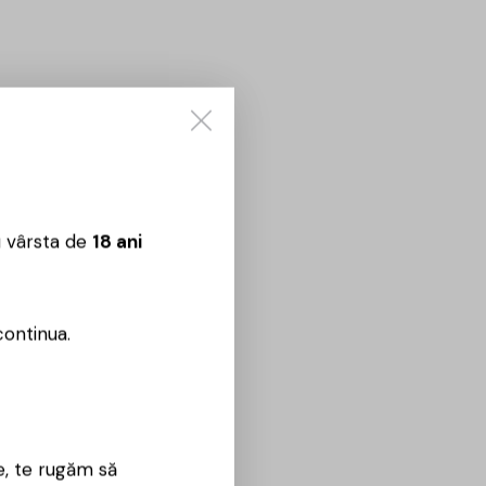
u vârsta de
18 ani
continua.
e, te rugăm să