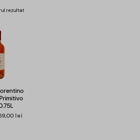
rul rezultat
iorentino
 Primitivo
0.75L
69,00
lei