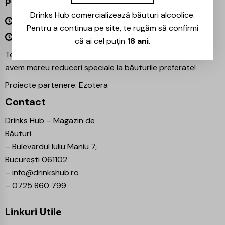
Program
Drinks Hub comercializează băuturi alcoolice.
Luni – Vineri 09:00 – 18:00
Pentru a continua pe site, te rugăm să confirmi
Sâmbătă – Duminică Închis
că ai cel puțin
18 ani
.
Te așteptăm și în magazinul nostru din București –
avem mereu reduceri speciale la băuturile preferate!
Proiecte partenere:
Ezotera
Contact
Drinks Hub – Magazin de
Băuturi
–
Bulevardul Iuliu Maniu 7,
București 061102
–
info@drinkshub.ro
–
0725 860 799
Linkuri Utile