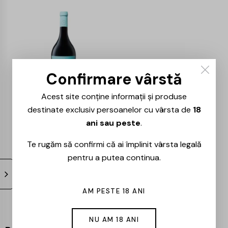
Confirmare vârstă
Acest site conține informații și produse
Crama Rasova – La
destinate exclusiv persoanelor cu vârsta de
18
Plage – Rosu 0.75L
ani sau peste
.
43,00
lei
Te rugăm să confirmi că ai împlinit vârsta legală
pentru a putea continua.
AM PESTE 18 ANI
NU AM 18 ANI