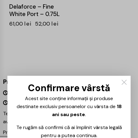
Delaforce – Fine
White Port – 0.75L
61,00
lei
52,00
lei
Program
Confirmare vârstă
Luni – Vineri 09:00 – 18:00
Acest site conține informații și produse
Sâmbătă – Duminică Închis
destinate exclusiv persoanelor cu vârsta de
18
Te așteptăm și în magazinul nostru din București –
ani sau peste
.
avem mereu reduceri speciale la băuturile preferate!
Te rugăm să confirmi că ai împlinit vârsta legală
Proiecte partenere:
Ezotera
pentru a putea continua.