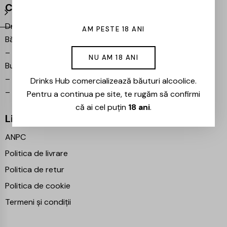
Contact
Drinks Hub – Magazin de
AM PESTE 18 ANI
Băuturi
–
Bulevardul Iuliu Maniu 7,
NU AM 18 ANI
București 061102
–
info@drinkshub.ro
Drinks Hub comercializează băuturi alcoolice.
–
0725 860 799
Pentru a continua pe site, te rugăm să confirmi
că ai cel puțin
18 ani
.
Linkuri Utile
ANPC
Politica de livrare
Politica de retur
Politica de cookie
Termeni și condiții