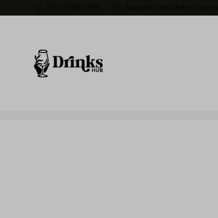
+40 725 860 799
Bulevardul Iuliu Maniu 7, Bucur