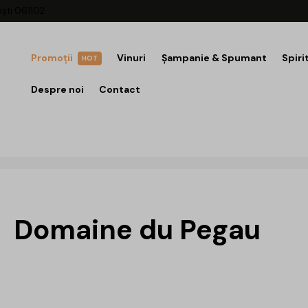
ești 061102
Promoții
Vinuri
Șampanie & Spumant
Spiri
HOT
Despre noi
Contact
Domaine du Pegau