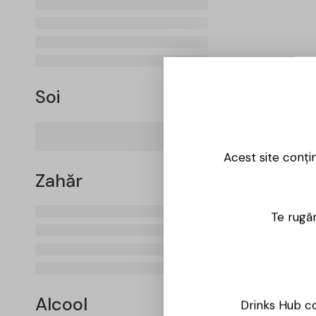
Soi
Acest site conți
Zahăr
Te rugăm
Alcool
Drinks Hub co