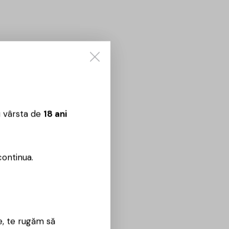
u vârsta de
18 ani
continua.
e, te rugăm să