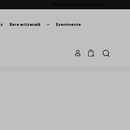
Blog
Despre noi
Contact
ts
Bere artizanală
–
Evenimente
0