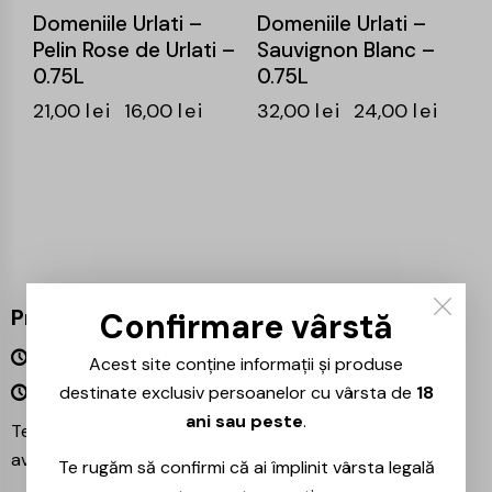
Domeniile Urlati –
Domeniile Urlati –
Pelin Rose de Urlati –
Sauvignon Blanc –
0.75L
0.75L
21,00
lei
16,00
lei
32,00
lei
24,00
lei
Program
Confirmare vârstă
Luni – Vineri 09:00 – 18:00
Acest site conține informații și produse
Sâmbătă – Duminică Închis
destinate exclusiv persoanelor cu vârsta de
18
ani sau peste
.
Te așteptăm și în magazinul nostru din București –
avem mereu reduceri speciale la băuturile preferate!
Te rugăm să confirmi că ai împlinit vârsta legală