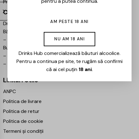
pentru a putea continua.
Proiecte partenere:
Ezotera
Contact
AM PESTE 18 ANI
Drinks Hub – Magazin de
Băuturi
–
Bulevardul Iuliu Maniu 7,
NU AM 18 ANI
București 061102
Drinks Hub comercializează băuturi alcoolice.
–
info@drinkshub.ro
Pentru a continua pe site, te rugăm să confirmi
–
0725 860 799
că ai cel puțin
18 ani
.
Linkuri Utile
ANPC
Politica de livrare
Politica de retur
Politica de cookie
Termeni și condiții